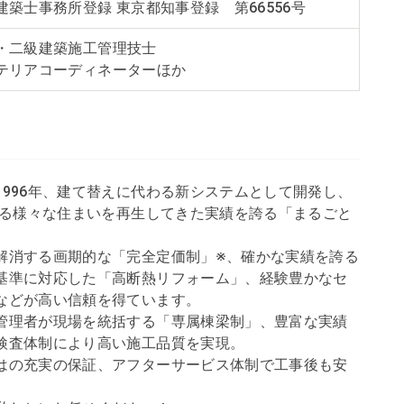
建築士事務所登録 東京都知事登録 第66556号
・二級建築施工管理技士
テリアコーディネーターほか
996年、建て替えに代わる新システムとして開発し、
える様々な住まいを再生してきた実績を誇る「まるごと
解消する画期的な「完全定価制」※、確かな実績を誇る
基準に対応した「高断熱リフォーム」、経験豊かなセ
などが高い信頼を得ています。
管理者が現場を統括する「専属棟梁制」、豊富な実績
検査体制により高い施工品質を実現。
はの充実の保証、アフターサービス体制で工事後も安