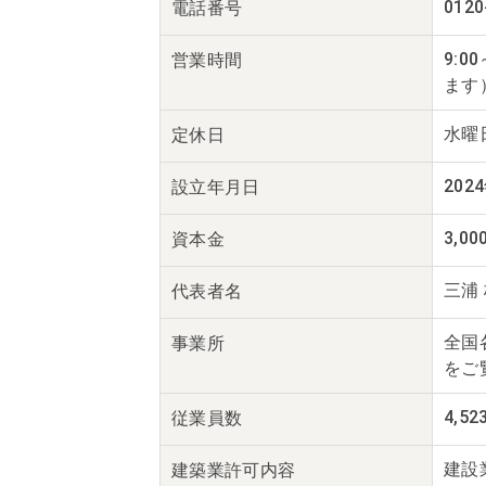
0120
電話番号
9:
営業時間
ます
水曜
定休日
202
設立年月日
3,0
資本金
三浦
代表者名
全国
事業所
をご
4,52
従業員数
建設
建築業
許可内容