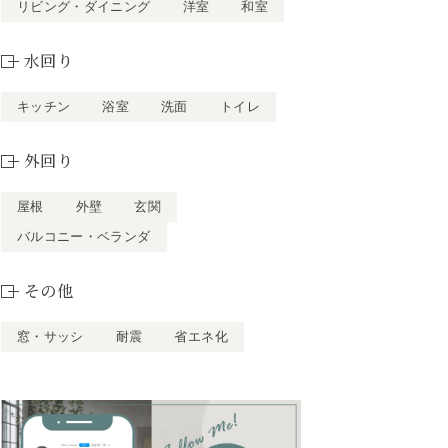
リビング・ダイニング
洋室
和室
水回り
キッチン
浴室
洗面
トイレ
外回り
屋根
外壁
玄関
バルコニー・ベランダ
その他
窓・サッシ
耐震
省エネ化