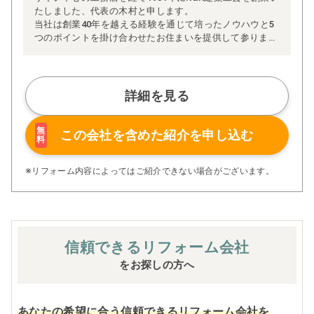
たしました、代表の木村と申します。
当社は創業40年を越える経験を通じて培ったノウハウと5
つのポイントを掛け合わせたお住まいを提供して参りま
す。
1)デザイン性、耐久性とメンテナンス性に優れたお住まい
をご提供いたします。
詳細を見る
2)施工の無駄を無くし、仕入れの工夫をする事で良いもの
をリーズナブルな価格でご提供いたします。
3)ご家族の安全を確保する為、最高レベルの耐震性能を備
無
この会社を含めた
紹介を申し込む
料
えたお住まいをご提供いたします。
4)一年を通じて快適な生活を送ることが出来る、高い断熱
性をお約束いたします。
※リフォーム内容によってはご紹介できない場合がございます。
5)風水を取り入れ、住む人の自気タイプによって最適な寝
室の位置、頭の向き、お部屋のレイアウトをご提案いたし
ます。
信頼できる
リフォーム会社
をお探しの方へ
あなたの希望に合う信頼できるリフォーム会社を