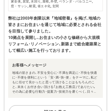
家全体, 居室, 水回り, 屋根, 外壁, ベランダ・バルコニー,
窓・サッシ, 耐震, 省エネ化, 玄関
弊社は2003年創業以来『地域密着』を掲げ､地域の
皆さまにお住まいを通じて地域に必要とされる会社
を目指して参りました。
10拠点を展開し､お住まいの小さな修繕から大規模
リフォーム･リノベーション､新築まで総合建築業と
して幅広い施工を行っております。
お客様へメッセージ
地域の皆さまの､不安を安心に･不満を満足に･不快を快適
に･不便を便利にという「安･満･快･便」をテーマに､私ど
もに任せて良かったと思って頂けることはもちろんのこ
と､末永くお付き合い頂ける｢お抱え工務店｣でありたい｡
その為に必要な行動力･提案力･技術力を磨くべく､日々精
進しています｡
住宅リフォームでの問題は、どこの会社に依頼するか、こ
こが皆さまお悩みになる部分かと思います。安心価格の提
示、施工方法などを明瞭にし、お客様の不安を無くしてご