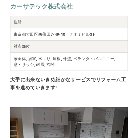
カーサテック株式会社
住所
東京都大田区西蒲田7-49-10 ナオミビル3Ｆ
対応部位
家全体, 居室, 水回り, 屋根, 外壁, ベランダ・バルコニー,
窓・サッシ, 耐震, 玄関
大手に出来ないきめ細かなサービスでリフォーム工
事を進めていきます!