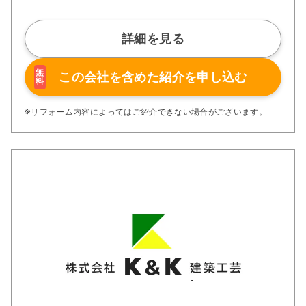
社会に貢献すること」です。これらの理念は、家づくりだ
けでなく、関わるすべてのプロセスに反映されており、単
なる建築ではなく「暮らしの価値を創造する」ことを目指
詳細を見る
します。
性能面でも非常に高い品質を誇ります。すべての住宅は長
期優良住宅仕様で、断熱等性能等級6を取得。
無
この会社を含めた
紹介を申し込む
料
外皮平均熱貫流率（Ua値）0.46という優れた断熱性能に
より、夏は涼しく冬は暖かい快適な住環境を実現していま
す。
※リフォーム内容によってはご紹介できない場合がございます。
また、構造面では耐震等級3を標準とし、地震の揺れを軽
減する制振ダンパーも全棟に標準装備。さらに構造計算書
付きで、安全性に対する信頼性も明確に示しています。