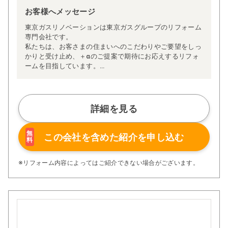
お客様へメッセージ
東京ガスリノベーションは東京ガスグループのリフォーム
専門会社です。
私たちは、お客さまの住まいへのこだわりやご要望をしっ
かりと受け止め、＋αのご提案で期待にお応えするリフォ
ームを目指しています。
4万件以上の施工実績を持ち、ヒアリングから提案·施工管
理·アフターフォローなど、40年に渡り培ってきた独自の
仕組みやルールで高品質リフォームをご提供。
たくさんのお客さまに選ばれています。
詳細を見る
無
この会社を含めた
紹介を申し込む
料
※リフォーム内容によってはご紹介できない場合がございます。