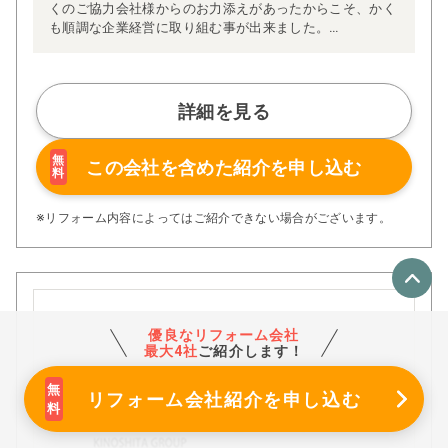
くのご協力会社様からのお力添えがあったからこそ、かく
も順調な企業経営に取り組む事が出来ました。
皆様からの温かいご支援の数々には、心より感謝申し上げ
ます。
Ginzaは、お客様満足度の向上を第一に、従業員の生活安
定はもちろんの事、延いては事業を通じて社会貢献活動の
詳細を見る
一翼を担うという使命の基、文字通り「社会の公器」を目
指して日々活動に取り組んでおります。
「企業は社会の公器」であり、健全な企業経営が日本経済
無
この会社を含めた
紹介を申し込む
料
を支え、人々を豊かにし、行く行くは国の発展に寄与する
ものであると信じ、今後も努力を惜しまず続けて参りま
す。
※リフォーム内容によってはご紹介できない場合がございます。
優良なリフォーム会社
最大4社
ご紹介します！
リフォーム会社紹介
を申し込む