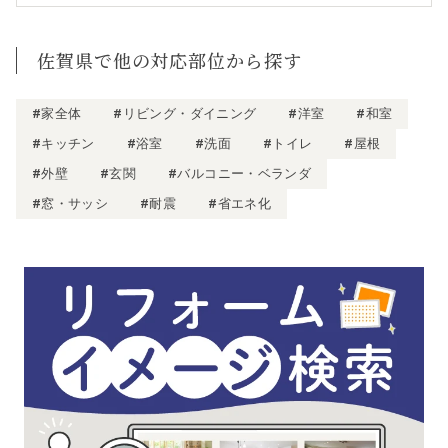
佐賀県で他の対応部位から探す
#家全体
#リビング・ダイニング
#洋室
#和室
#キッチン
#浴室
#洗面
#トイレ
#屋根
#外壁
#玄関
#バルコニー・ベランダ
#窓・サッシ
#耐震
#省エネ化