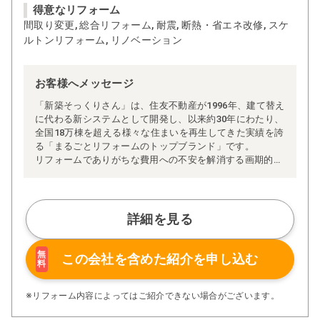
得意なリフォーム
間取り変更, 総合リフォーム, 耐震, 断熱・省エネ改修, スケ
ルトンリフォーム, リノベーション
お客様へメッセージ
「新築そっくりさん」は、住友不動産が1996年、建て替え
に代わる新システムとして開発し、以来約30年にわたり、
全国18万棟を超える様々な住まいを再生してきた実績を誇
る「まるごとリフォームのトップブランド」です。
リフォームでありがちな費用への不安を解消する画期的な
「完全定価制」※、確かな実績を誇る安心の「耐震補
強」、新築住宅の省エネ基準に対応した「高断熱リフォー
ム」、経験豊かなセールスエンジニアによる「一貫担当
制」などが高い信頼を得ています。
詳細を見る
また、大規模リフォームに習熟した施工管理者が現場を統
括する「専属棟梁制」、豊富な実績に裏付けられた充実の
施工マニュアルや検査体制により高い施工品質を実現。
無
この会社を含めた
紹介を申し込む
料
さらに、住友不動産のリフォームならではの充実の保証、
アフターサービス体制で工事後も安心です。
ぜひ、あなたの大切なお住まいの再生を私たちにお任せく
※リフォーム内容によってはご紹介できない場合がございます。
ださい！