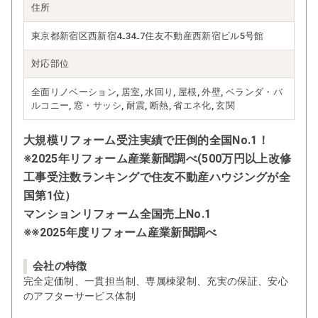
住所
東京都新宿区西新宿4₋34₋7住友不動産西新宿ビル5号館
対応部位
全面リノベーション, 居室, 水回り, 屋根, 外壁, ベランダ・バ
ルコニー, 窓・サッシ, 耐震, 断熱, 省エネ化, 玄関
大規模リフォーム受注実績で圧倒的全国No.1！
※2025年リフォーム産業新聞調べ(500万円以上改修
工事受注数ランキングで住友不動産ハウジングが全
国第1位）
マンションリフォーム全国売上No.1
※※2025年度リフォーム産業新聞調べ
会社の特徴
完全定価制、一貫担当制、専属棟梁制、充実の保証、安心
のアフターサービス体制