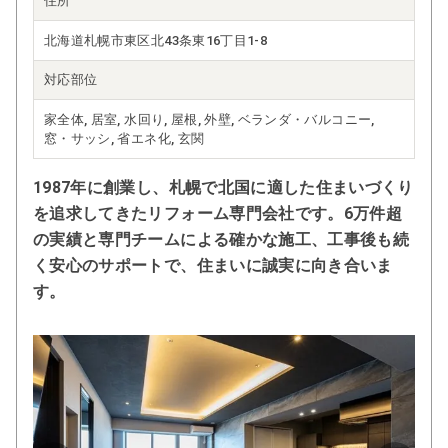
住所
北海道札幌市東区北43条東16丁目1-8
対応部位
家全体, 居室, 水回り, 屋根, 外壁, ベランダ・バルコニー,
窓・サッシ, 省エネ化, 玄関
1987年に創業し、札幌で北国に適した住まいづくり
を追求してきたリフォーム専門会社です。6万件超
の実績と専門チームによる確かな施工、工事後も続
く安心のサポートで、住まいに誠実に向き合いま
す。