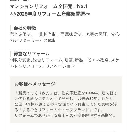
マンションリフォーム全国売上No.1
※※2025年度リフォーム産業新聞調べ
会社の特徴
完全定価制、一貫担当制、専属棟梁制、充実の保証、安心
のアフターサービス体制
得意なリフォーム
間取り変更, 総合リフォーム, 耐震, 断熱・省エネ改修, スケ
ルトンリフォーム, リノベーション
お客様へメッセージ
「新築そっくりさん」は、住友不動産が1996年、建て替え
に代わる新システムとして開発し、以来約30年にわたり、
全国18万棟を超える様々な住まいを再生してきた実績を誇
る「まるごとリフォームのトップブランド」です。
リフォームでありがちな費用への不安を解消する画期的な
「完全定価制」※、確かな実績を誇る安心の「耐震補
強」、新築住宅の省エネ基準に対応した「高断熱リフォー