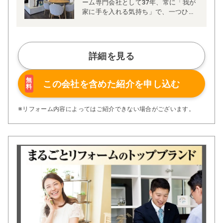
ーム専門会社として37年、常に「我が
家に手を入れる気持ち」で、一つひと
つの住まいと真摯に向き合っていま
す。
リノベーション・リフォーム・水回
り・外装の4部門を軸に、専門知識を
詳細を見る
持つスタッフがチームで対応。小さな
修繕から大規模な増改築まで、これま
でに6万件以上の施工実績を積み重ね
無
この会社を含めた
紹介を申し込む
料
てまいりました。適正な価格と明確な
明細、納得いただけるまでの丁寧なご
説明、そして徹底した現場調査に基づ
※リフォーム内容によってはご紹介できない場合がございます。
く安全で確実な施工を大切にしていま
す。
また、各種リフォーム補助金や介護保
険、火災保険の申請サポートにも対応
し、安心してご相談いただける体制を
整えています。マッチングサイトでの
受賞歴も、こうした取り組みの結果と
考えています。
私たちの経営理念は「ゆとり・豊かな
社会生活の実現」。ただ直す・新しく
するだけではなく、お客様の想像を超
える「望まれる以上の住まい」をお届