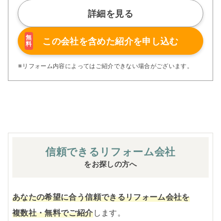
ム」、経験豊かなセールスエンジニアによる「一貫担当
制」などが高い信頼を得ています。
詳細を見る
また、大規模リフォームに習熟した施工管理者が現場を統
括する「専属棟梁制」、豊富な実績に裏付けられた充実の
施工マニュアルや検査体制により高い施工品質を実現。
無
この会社を含めた
紹介を申し込む
料
さらに、住友不動産のリフォームならではの充実の保証、
アフターサービス体制で工事後も安心です。
ぜひ、あなたの大切なお住まいの再生を私たちにお任せく
※リフォーム内容によってはご紹介できない場合がございます。
ださい！
※お客様のご要望による工事内容変更がない限り着工後の
追加費用はありません。
信頼できる
リフォーム会社
をお探しの方へ
あなたの希望に合う信頼できるリフォーム会社を
複数社・無料でご紹介
します。