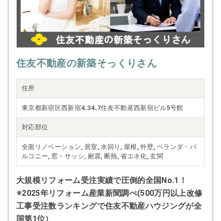
けすることを使命としています。
「次の機会も、またお願いしたい」そ
の一言をいただける存在であり続ける
ために、これからも社員一同、研鑽を
重ねてまいります。
住友不動産の新築そっくりさん
住所
東京都新宿区西新宿4₋34₋7住友不動産西新宿ビル5号館
対応部位
全面リノベーション, 居室, 水回り, 屋根, 外壁, ベランダ・バ
ルコニー, 窓・サッシ, 耐震, 断熱, 省エネ化, 玄関
大規模リフォーム受注実績で圧倒的全国No.1！
※2025年リフォーム産業新聞調べ(500万円以上改修
工事受注数ランキングで住友不動産ハウジングが全
国第1位）