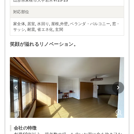
山形県東根市大字若木9723-23
対応部位
家全体, 居室, 水回り, 屋根,外壁, ベランダ・バルコニー, 窓・
サッシ, 耐震, 省エネ化, 玄関
笑顔が溢れるリノベーション。
会社の特徴