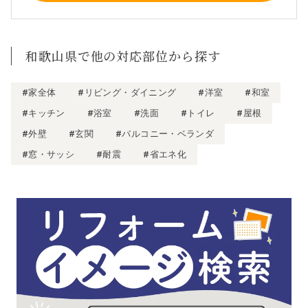
和歌山県で他の対応部位から探す
#家全体
#リビング・ダイニング
#洋室
#和室
#キッチン
#浴室
#洗面
#トイレ
#屋根
#外壁
#玄関
#バルコニー・ベランダ
#窓・サッシ
#耐震
#省エネ化