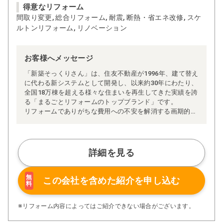
得意なリフォーム
間取り変更, 総合リフォーム, 耐震, 断熱・省エネ改修, スケ
ルトンリフォーム, リノベーション
お客様へメッセージ
「新築そっくりさん」は、住友不動産が1996年、建て替え
に代わる新システムとして開発し、以来約30年にわたり、
全国18万棟を超える様々な住まいを再生してきた実績を誇
る「まるごとリフォームのトップブランド」です。
リフォームでありがちな費用への不安を解消する画期的な
「完全定価制」※、確かな実績を誇る安心の「耐震補
強」、新築住宅の省エネ基準に対応した「高断熱リフォー
ム」、経験豊かなセールスエンジニアによる「一貫担当
制」などが高い信頼を得ています。
詳細を見る
また、大規模リフォームに習熟した施工管理者が現場を統
括する「専属棟梁制」、豊富な実績に裏付けられた充実の
施工マニュアルや検査体制により高い施工品質を実現。
無
この会社を含めた
紹介を申し込む
料
さらに、住友不動産のリフォームならではの充実の保証、
アフターサービス体制で工事後も安心です。
ぜひ、あなたの大切なお住まいの再生を私たちにお任せく
※リフォーム内容によってはご紹介できない場合がございます。
ださい！