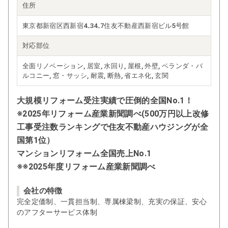
住所
東京都新宿区西新宿4₋34₋7住友不動産西新宿ビル5号館
対応部位
全面リノベーション, 居室, 水回り, 屋根, 外壁, ベランダ・バ
ルコニー, 窓・サッシ, 耐震, 断熱, 省エネ化, 玄関
大規模リフォーム受注実績で圧倒的全国No.1！
※2025年リフォーム産業新聞調べ(500万円以上改修
工事受注数ランキングで住友不動産ハウジングが全
国第1位）
マンションリフォーム全国売上No.1
※※2025年度リフォーム産業新聞調べ
会社の特徴
完全定価制、一貫担当制、専属棟梁制、充実の保証、安心
のアフターサービス体制