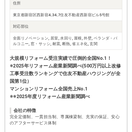
住所
東京都新宿区西新宿4₋34₋7住友不動産西新宿ビル5号館
対応部位
全面リノベーション, 居室, 水回り, 屋根, 外壁, ベランダ・バ
ルコニー, 窓・サッシ, 耐震, 断熱, 省エネ化, 玄関
大規模リフォーム受注実績で圧倒的全国No.1！
※2025年リフォーム産業新聞調べ(500万円以上改修
工事受注数ランキングで住友不動産ハウジングが全
国第1位）
マンションリフォーム全国売上No.1
※※2025年度リフォーム産業新聞調べ
会社の特徴
完全定価制、一貫担当制、専属棟梁制、充実の保証、安心
のアフターサービス体制