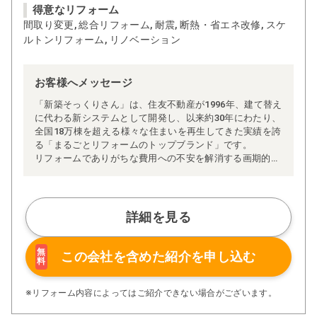
得意なリフォーム
間取り変更, 総合リフォーム, 耐震, 断熱・省エネ改修, スケ
ルトンリフォーム, リノベーション
お客様へメッセージ
「新築そっくりさん」は、住友不動産が1996年、建て替え
に代わる新システムとして開発し、以来約30年にわたり、
全国18万棟を超える様々な住まいを再生してきた実績を誇
る「まるごとリフォームのトップブランド」です。
リフォームでありがちな費用への不安を解消する画期的な
「完全定価制」※、確かな実績を誇る安心の「耐震補
強」、新築住宅の省エネ基準に対応した「高断熱リフォー
ム」、経験豊かなセールスエンジニアによる「一貫担当
制」などが高い信頼を得ています。
詳細を見る
また、大規模リフォームに習熟した施工管理者が現場を統
括する「専属棟梁制」、豊富な実績に裏付けられた充実の
施工マニュアルや検査体制により高い施工品質を実現。
無
この会社を含めた
紹介を申し込む
料
さらに、住友不動産のリフォームならではの充実の保証、
アフターサービス体制で工事後も安心です。
ぜひ、あなたの大切なお住まいの再生を私たちにお任せく
※リフォーム内容によってはご紹介できない場合がございます。
ださい！