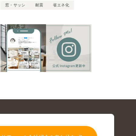
窓・サッシ
耐震
省エネ化