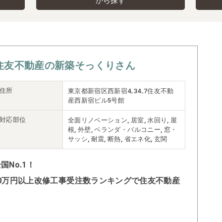
から探す
住友不動産の新築そっくりさん
住所
東京都新宿区西新宿4₋34₋7住友不動
産西新宿ビル5号館
対応部位
全面リノベーション, 居室, 水回り, 屋
根, 外壁, ベランダ・バルコニー, 窓・
サッシ, 耐震, 断熱, 省エネ化, 玄関
No.1！
500万円以上改修工事受注数ランキングで住友不動産