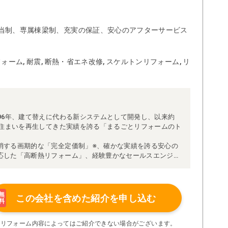
当制、専属棟梁制、充実の保証、安心のアフターサービス
ォーム, 耐震, 断熱・省エネ改修, スケルトンリフォーム, リ
96年、建て替えに代わる新システムとして開発し、以来約
な住まいを再生してきた実績を誇る「まるごとリフォームのト
消する画期的な「完全定価制」※、確かな実績を誇る安心の
応した「高断熱リフォーム」、経験豊かなセールスエンジニ
得ています。
理者が現場を統括する「専属棟梁制」、豊富な実績に裏付け
より高い施工品質を実現。
の充実の保証、アフターサービス体制で工事後も安心です。
無
この会社を含めた
紹介を申し込む
料
たちにお任せください！
い限り着工後の追加費用はありません。
※リフォーム内容によってはご紹介できない場合がございます。