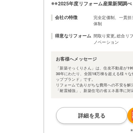
※※2025年度リフォーム産業新聞調べ
会社の特徴
完全定価制、一貫担
体制
得意なリフォーム
間取り変更, 総合リフ
ノベーション
お客様へメッセージ
「新築そっくりさん」は、住友不動産が19
30年にわたり、全国18万棟を超える様々
ップブランド」です。
リフォームでありがちな費用への不安を解
「耐震補強」、新築住宅の省エネ基準に対
アによる「一貫担当制」などが高い信頼を
また、大規模リフォームに習熟した施工管
られた充実の施工マニュアルや検査体制に
さらに、住友不動産のリフォームならでは
詳細を見る
ぜひ、あなたの大切なお住まいの再生を私
※お客様のご要望による工事内容変更がな