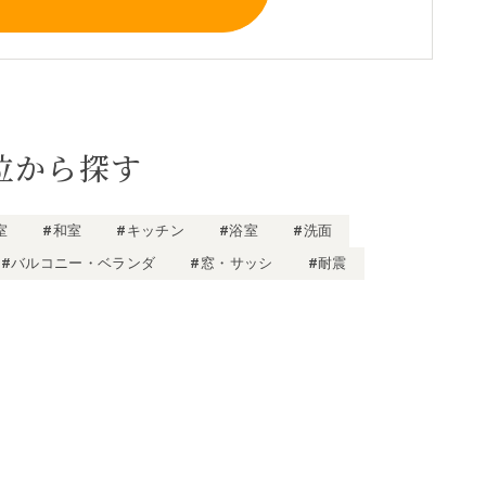
位から探す
室
#和室
#キッチン
#浴室
#洗面
#バルコニー・ベランダ
#窓・サッシ
#耐震