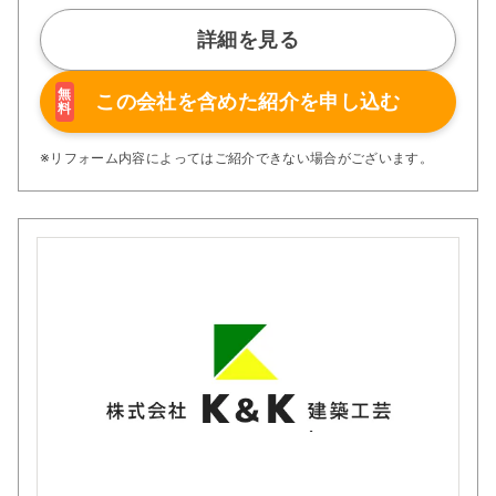
けでなく、関わるすべてのプロセスに反映されており、単
なる建築ではなく「暮らしの価値を創造する」ことを目指
詳細を見る
します。
性能面でも非常に高い品質を誇ります。すべての住宅は長
期優良住宅仕様で、断熱等性能等級6を取得。
無
この会社を含めた
紹介を申し込む
料
外皮平均熱貫流率（Ua値）0.46という優れた断熱性能に
より、夏は涼しく冬は暖かい快適な住環境を実現していま
す。
※リフォーム内容によってはご紹介できない場合がございます。
また、構造面では耐震等級3を標準とし、地震の揺れを軽
減する制振ダンパーも全棟に標準装備。さらに構造計算書
付きで、安全性に対する信頼性も明確に示しています。