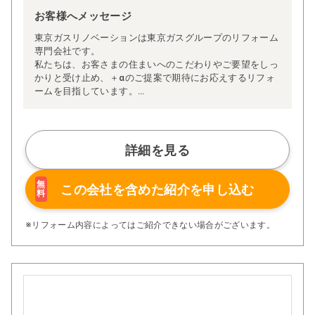
お客様へメッセージ
東京ガスリノベーションは東京ガスグループのリフォーム
専門会社です。
私たちは、お客さまの住まいへのこだわりやご要望をしっ
かりと受け止め、＋αのご提案で期待にお応えするリフォ
ームを目指しています。
4万件以上の施工実績を持ち、ヒアリングから提案·施工管
理·アフターフォローなど、40年に渡り培ってきた独自の
仕組みやルールで高品質リフォームをご提供。
たくさんのお客さまに選ばれています。
詳細を見る
無
この会社を含めた
紹介を申し込む
料
※リフォーム内容によってはご紹介できない場合がございます。