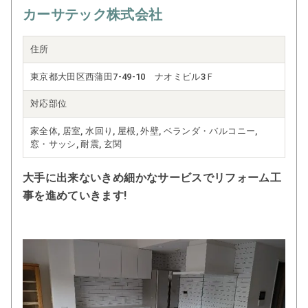
カーサテック株式会社
住所
東京都大田区西蒲田7-49-10 ナオミビル3Ｆ
対応部位
家全体, 居室, 水回り, 屋根, 外壁, ベランダ・バルコニー,
窓・サッシ, 耐震, 玄関
大手に出来ないきめ細かなサービスでリフォーム工
事を進めていきます!