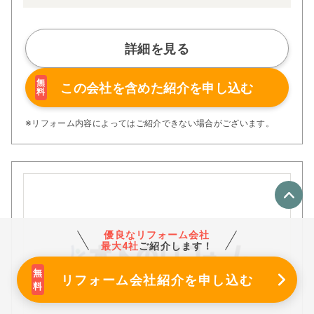
皆様からの温かいご支援の数々には、心より感謝申し上げ
ます。
Ginzaは、お客様満足度の向上を第一に、従業員の生活安
定はもちろんの事、延いては事業を通じて社会貢献活動の
詳細を見る
一翼を担うという使命の基、文字通り「社会の公器」を目
指して日々活動に取り組んでおります。
「企業は社会の公器」であり、健全な企業経営が日本経済
無
この会社を含めた
紹介を申し込む
料
を支え、人々を豊かにし、行く行くは国の発展に寄与する
ものであると信じ、今後も努力を惜しまず続けて参りま
す。
※リフォーム内容によってはご紹介できない場合がございます。
優良なリフォーム会社
最大4社
ご紹介します！
リフォーム会社紹介
を申し込む