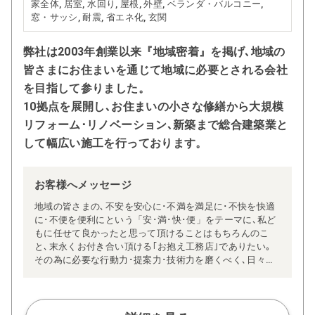
家全体, 居室, 水回り, 屋根, 外壁, ベランダ・バルコニー,
窓・サッシ, 耐震, 省エネ化, 玄関
弊社は2003年創業以来『地域密着』を掲げ､地域の
皆さまにお住まいを通じて地域に必要とされる会社
を目指して参りました。
10拠点を展開し､お住まいの小さな修繕から大規模
リフォーム･リノベーション､新築まで総合建築業と
して幅広い施工を行っております。
お客様へメッセージ
地域の皆さまの､不安を安心に･不満を満足に･不快を快適
に･不便を便利にという「安･満･快･便」をテーマに､私ど
もに任せて良かったと思って頂けることはもちろんのこ
と､末永くお付き合い頂ける｢お抱え工務店｣でありたい｡
その為に必要な行動力･提案力･技術力を磨くべく､日々精
進しています｡
住宅リフォームでの問題は、どこの会社に依頼するか、こ
こが皆さまお悩みになる部分かと思います。安心価格の提
示、施工方法などを明瞭にし、お客様の不安を無くしてご