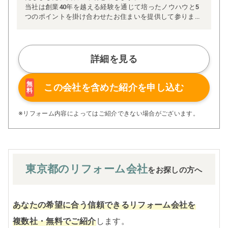
当社は創業40年を越える経験を通じて培ったノウハウと5
つのポイントを掛け合わせたお住まいを提供して参りま
す。
1)デザイン性、耐久性とメンテナンス性に優れたお住まい
をご提供いたします。
詳細を見る
2)施工の無駄を無くし、仕入れの工夫をする事で良いもの
をリーズナブルな価格でご提供いたします。
3)ご家族の安全を確保する為、最高レベルの耐震性能を備
無
この会社を含めた
紹介を申し込む
料
えたお住まいをご提供いたします。
4)一年を通じて快適な生活を送ることが出来る、高い断熱
性をお約束いたします。
※リフォーム内容によってはご紹介できない場合がございます。
5)風水を取り入れ、住む人の自気タイプによって最適な寝
室の位置、頭の向き、お部屋のレイアウトをご提案いたし
ます。
東京都の
リフォーム会社
をお探しの方へ
あなたの希望に合う信頼できるリフォーム会社を
複数社・無料でご紹介
します。