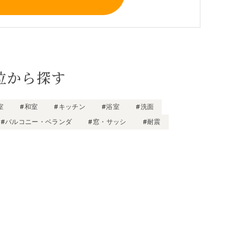
位から探す
室
#和室
#キッチン
#浴室
#洗面
#バルコニー・ベランダ
#窓・サッシ
#耐震