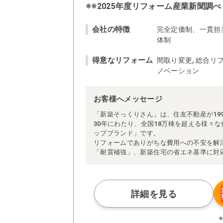
※※2025年度リフォーム産業新聞調べ
会社の特徴
完全定価制、一貫担
体制
得意なリフォーム
間取り変更, 総合リフ
ノベーション
お客様へメッセージ
「新築そっくりさん」は、住友不動産が19
30年にわたり、全国18万棟を超える様々
ップブランド」です。
リフォームでありがちな費用への不安を解
「耐震補強」、新築住宅の省エネ基準に対
アによる「一貫担当制」などが高い信頼を
また、大規模リフォームに習熟した施工管
られた充実の施工マニュアルや検査体制に
さらに、住友不動産のリフォームならでは
詳細を見る
ぜひ、あなたの大切なお住まいの再生を私
※お客様のご要望による工事内容変更がな