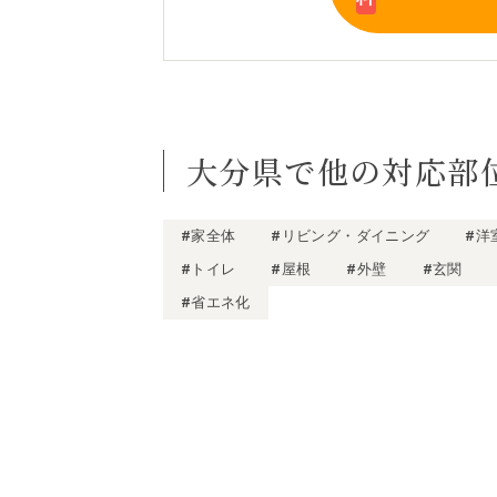
大分県で他の対応部
#家全体
#リビング・ダイニング
#洋
#トイレ
#屋根
#外壁
#玄関
#省エネ化