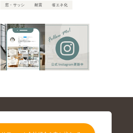
窓・サッシ
耐震
省エネ化