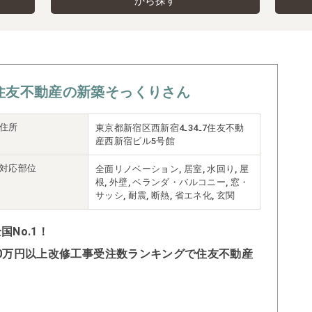
から探す
住友不動産の新築そっくりさん
住所
東京都新宿区西新宿4₋34₋7住友不動
産西新宿ビル5号館
対応部位
全面リノベーション, 居室, 水回り, 屋
根, 外壁, ベランダ・バルコニー, 窓・
サッシ, 耐震, 断熱, 省エネ化, 玄関
No.1！
500万円以上改修工事受注数ランキングで住友不動産