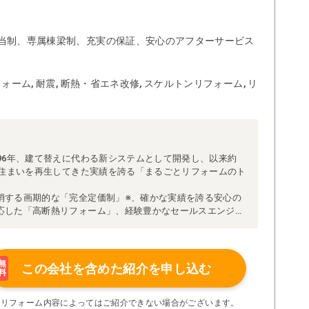
当制、専属棟梁制、充実の保証、安心のアフターサービス
ォーム, 耐震, 断熱・省エネ改修, スケルトンリフォーム, リ
96年、建て替えに代わる新システムとして開発し、以来約
な住まいを再生してきた実績を誇る「まるごとリフォームのト
消する画期的な「完全定価制」※、確かな実績を誇る安心の
応した「高断熱リフォーム」、経験豊かなセールスエンジニ
得ています。
理者が現場を統括する「専属棟梁制」、豊富な実績に裏付け
より高い施工品質を実現。
の充実の保証、アフターサービス体制で工事後も安心です。
無
この会社を含めた
紹介を申し込む
料
たちにお任せください！
い限り着工後の追加費用はありません。
※リフォーム内容によってはご紹介できない場合がございます。