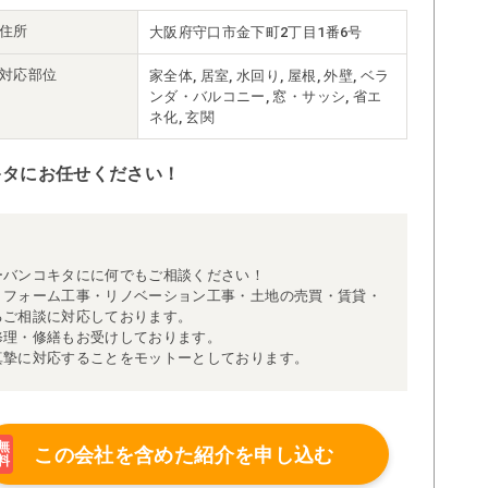
住所
大阪府守口市金下町2丁目1番6号
対応部位
家全体, 居室, 水回り, 屋根, 外壁, ベラ
ンダ・バルコニー, 窓・サッシ, 省エ
ネ化, 玄関
キタにお任せください！
ーバンコキタにに何でもご相談ください！
リフォーム工事・リノベーション工事・土地の売買・賃貸・
るご相談に対応しております。
修理・修繕もお受けしております。
真摯に対応することをモットーとしております。
無
この会社を含めた
紹介を申し込む
料