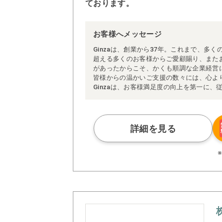
ております。
お客様へメッセージ
Ginzaは、創業から37年。これまで、多く
超える多くのお客様からご愛顧賜り、また
があったからこそ、かくも順調な企業経営
皆様からの温かいご支援の数々には、心よ
Ginzaは、お客様満足度の向上を第一に
会貢献活動の一翼を担うという使命の基、
ります。
「企業は社会の公器」であり、健全な企業
展に寄与するものであると信じ、今後も努
詳細を見る