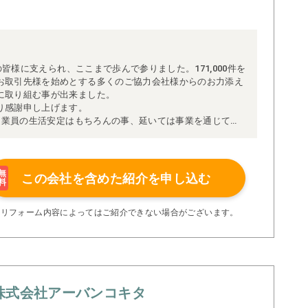
の皆様に支えられ、ここまで歩んで参りました。171,000件を
お取引先様を始めとする多くのご協力会社様からのお力添え
に取り組む事が出来ました。
り感謝申し上げます。
、従業員の生活安定はもちろんの事、延いては事業を通じて社
文字通り「社会の公器」を目指して日々活動に取り組んでお
経営が日本経済を支え、人々を豊かにし、行く行くは国の発
力を惜しまず続けて参ります。
無
この会社を含めた
紹介を申し込む
料
※リフォーム内容によってはご紹介できない場合がございます。
株式会社アーバンコキタ