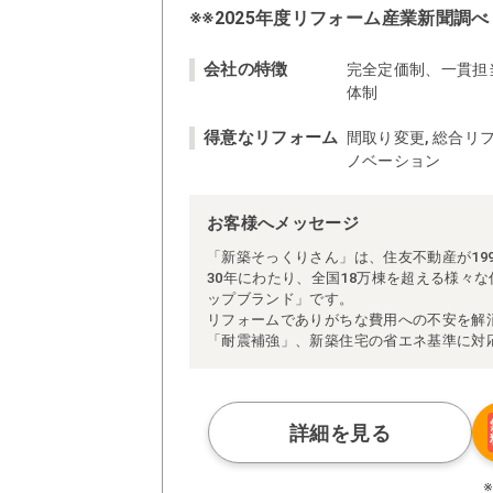
※※2025年度リフォーム産業新聞調べ
会社の特徴
完全定価制、一貫担
体制
得意なリフォーム
間取り変更, 総合リフ
ノベーション
お客様へメッセージ
「新築そっくりさん」は、住友不動産が19
30年にわたり、全国18万棟を超える様々
ップブランド」です。
リフォームでありがちな費用への不安を解
「耐震補強」、新築住宅の省エネ基準に対
アによる「一貫担当制」などが高い信頼を
また、大規模リフォームに習熟した施工管
られた充実の施工マニュアルや検査体制に
さらに、住友不動産のリフォームならでは
詳細を見る
ぜひ、あなたの大切なお住まいの再生を私
※お客様のご要望による工事内容変更がな