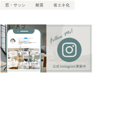
窓・サッシ
耐震
省エネ化