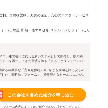
当制、専属棟梁制、充実の保証、安心のアフターサービス
ォーム, 耐震, 断熱・省エネ改修, スケルトンリフォーム, リ
96年、建て替えに代わる新システムとして開発し、以来約
な住まいを再生してきた実績を誇る「まるごとリフォームのト
消する画期的な「完全定価制」※、確かな実績を誇る安心の
応した「高断熱リフォーム」、経験豊かなセールスエンジニ
得ています。
理者が現場を統括する「専属棟梁制」、豊富な実績に裏付け
より高い施工品質を実現。
の充実の保証、アフターサービス体制で工事後も安心です。
無
この会社を含めた
紹介を申し込む
料
たちにお任せください！
い限り着工後の追加費用はありません。
※リフォーム内容によってはご紹介できない場合がございます。