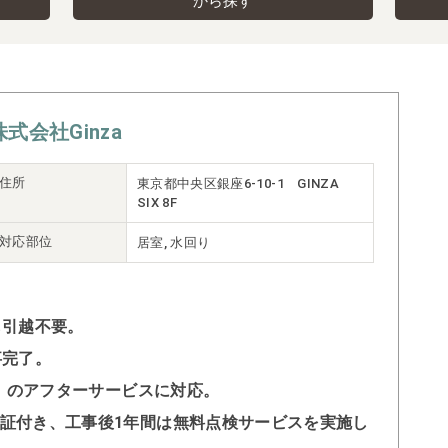
から探す
株式会社Ginza
住所
東京都中央区銀座6-10-1 GINZA
SIX 8F
対応部位
居室, 水回り
も引越不要。
事完了。
ロー）のアフターサービスに対応。
の保証付き、工事後1年間は無料点検サービスを実施し