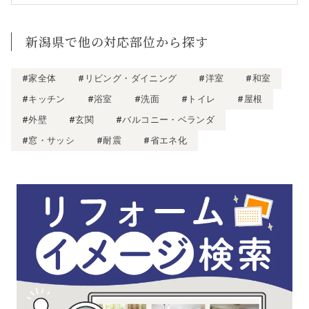
新潟県で他の対応部位から探す
#家全体
#リビング・ダイニング
#洋室
#和室
#キッチン
#浴室
#洗面
#トイレ
#屋根
#外壁
#玄関
#バルコニー・ベランダ
#窓・サッシ
#耐震
#省エネ化