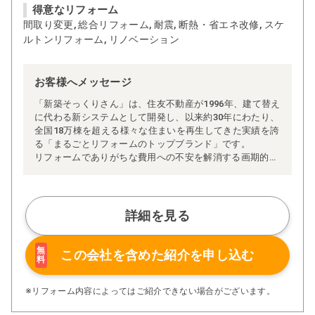
得意なリフォーム
間取り変更, 総合リフォーム, 耐震, 断熱・省エネ改修, スケ
ルトンリフォーム, リノベーション
お客様へメッセージ
「新築そっくりさん」は、住友不動産が1996年、建て替え
に代わる新システムとして開発し、以来約30年にわたり、
全国18万棟を超える様々な住まいを再生してきた実績を誇
る「まるごとリフォームのトップブランド」です。
リフォームでありがちな費用への不安を解消する画期的な
「完全定価制」※、確かな実績を誇る安心の「耐震補
強」、新築住宅の省エネ基準に対応した「高断熱リフォー
ム」、経験豊かなセールスエンジニアによる「一貫担当
制」などが高い信頼を得ています。
詳細を見る
また、大規模リフォームに習熟した施工管理者が現場を統
括する「専属棟梁制」、豊富な実績に裏付けられた充実の
施工マニュアルや検査体制により高い施工品質を実現。
無
この会社を含めた
紹介を申し込む
料
さらに、住友不動産のリフォームならではの充実の保証、
アフターサービス体制で工事後も安心です。
ぜひ、あなたの大切なお住まいの再生を私たちにお任せく
※リフォーム内容によってはご紹介できない場合がございます。
ださい！