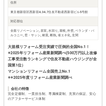
住所
東京都新宿区西新宿4₋34₋7住友不動産西新宿ビル5号館
対応部位
全面リノベーション, 居室, 水回り, 屋根, 外壁, ベランダ・バ
ルコニー, 窓・サッシ, 耐震, 断熱, 省エネ化, 玄関
大規模リフォーム受注実績で圧倒的全国No.1！
※2025年リフォーム産業新聞調べ(500万円以上改修
工事受注数ランキングで住友不動産ハウジングが全
国第1位）
マンションリフォーム全国売上No.1
※※2025年度リフォーム産業新聞調べ
会社の特徴
完全定価制、一貫担当制、専属棟梁制、充実の保証、安心
のアフターサービス体制