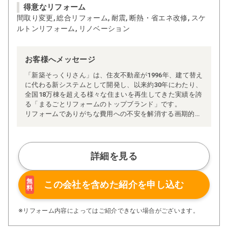
得意なリフォーム
間取り変更, 総合リフォーム, 耐震, 断熱・省エネ改修, スケ
ルトンリフォーム, リノベーション
お客様へメッセージ
「新築そっくりさん」は、住友不動産が1996年、建て替え
に代わる新システムとして開発し、以来約30年にわたり、
全国18万棟を超える様々な住まいを再生してきた実績を誇
る「まるごとリフォームのトップブランド」です。
リフォームでありがちな費用への不安を解消する画期的な
「完全定価制」※、確かな実績を誇る安心の「耐震補
強」、新築住宅の省エネ基準に対応した「高断熱リフォー
ム」、経験豊かなセールスエンジニアによる「一貫担当
制」などが高い信頼を得ています。
詳細を見る
また、大規模リフォームに習熟した施工管理者が現場を統
括する「専属棟梁制」、豊富な実績に裏付けられた充実の
施工マニュアルや検査体制により高い施工品質を実現。
無
この会社を含めた
紹介を申し込む
料
さらに、住友不動産のリフォームならではの充実の保証、
アフターサービス体制で工事後も安心です。
ぜひ、あなたの大切なお住まいの再生を私たちにお任せく
※リフォーム内容によってはご紹介できない場合がございます。
ださい！