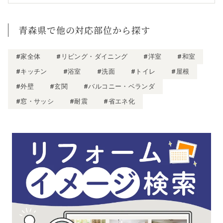
青森県で他の対応部位から探す
#家全体
#リビング・ダイニング
#洋室
#和室
#キッチン
#浴室
#洗面
#トイレ
#屋根
#外壁
#玄関
#バルコニー・ベランダ
#窓・サッシ
#耐震
#省エネ化