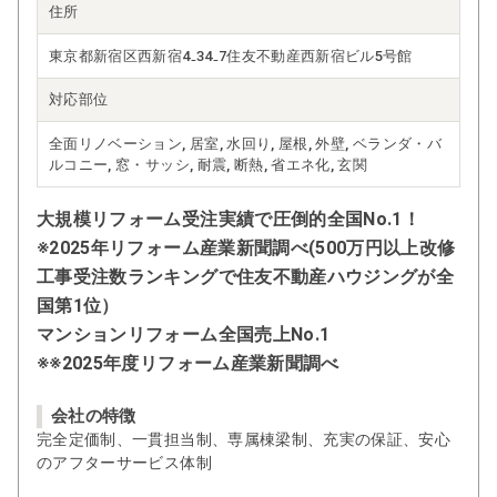
住所
東京都新宿区西新宿4₋34₋7住友不動産西新宿ビル5号館
対応部位
全面リノベーション, 居室, 水回り, 屋根, 外壁, ベランダ・バ
ルコニー, 窓・サッシ, 耐震, 断熱, 省エネ化, 玄関
大規模リフォーム受注実績で圧倒的全国No.1！
※2025年リフォーム産業新聞調べ(500万円以上改修
工事受注数ランキングで住友不動産ハウジングが全
国第1位）
マンションリフォーム全国売上No.1
※※2025年度リフォーム産業新聞調べ
会社の特徴
完全定価制、一貫担当制、専属棟梁制、充実の保証、安心
のアフターサービス体制