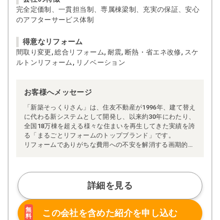
完全定価制、一貫担当制、専属棟梁制、充実の保証、安心
のアフターサービス体制
得意なリフォーム
間取り変更, 総合リフォーム, 耐震, 断熱・省エネ改修, スケ
ルトンリフォーム, リノベーション
お客様へメッセージ
「新築そっくりさん」は、住友不動産が1996年、建て替え
に代わる新システムとして開発し、以来約30年にわたり、
全国18万棟を超える様々な住まいを再生してきた実績を誇
る「まるごとリフォームのトップブランド」です。
リフォームでありがちな費用への不安を解消する画期的な
「完全定価制」※、確かな実績を誇る安心の「耐震補
強」、新築住宅の省エネ基準に対応した「高断熱リフォー
ム」、経験豊かなセールスエンジニアによる「一貫担当
制」などが高い信頼を得ています。
詳細を見る
また、大規模リフォームに習熟した施工管理者が現場を統
括する「専属棟梁制」、豊富な実績に裏付けられた充実の
施工マニュアルや検査体制により高い施工品質を実現。
無
この会社を含めた
紹介を申し込む
料
さらに、住友不動産のリフォームならではの充実の保証、