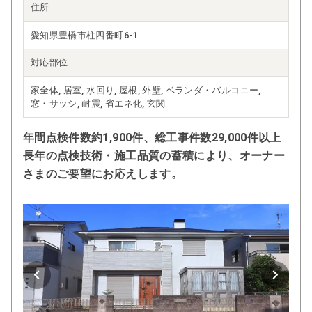
住所
愛知県豊橋市柱四番町6-1
対応部位
家全体, 居室, 水回り, 屋根, 外壁, ベランダ・バルコニー,
窓・サッシ, 耐震, 省エネ化, 玄関
年間点検件数約1,900件、総工事件数29,000件以上
長年の点検技術・施工品質の蓄積により、オーナー
さまのご要望にお応えします。