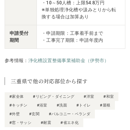
・10～50人槽：上限54.8万円
※単独処理浄化槽や汲みとりから転
換する場合は加算あり
申請受付
・申請期限：工事着手前まで
期間
・工事完了期限：申請年度内
参考情報：
浄化槽設置整備事業補助金（伊勢市）
三重県で他の対応部位から探す
#家全体
#リビング・ダイニング
#洋室
#和室
#キッチン
#浴室
#洗面
#トイレ
#屋根
#外壁
#玄関
#バルコニー・ベランダ
#窓・サッシ
#耐震
#省エネ化