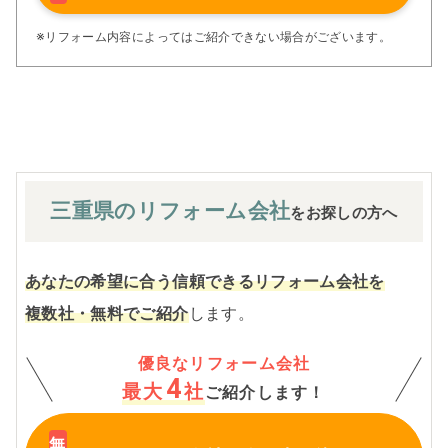
アフターサービス体制で工事後も安心です。
ぜひ、あなたの大切なお住まいの再生を私たちにお任せく
※リフォーム内容によってはご紹介できない場合がございます。
ださい！
※お客様のご要望による工事内容変更がない限り着工後の
追加費用はありません。
三重県の
リフォーム会社
をお探しの方へ
あなたの希望に合う信頼できるリフォーム会社を
複数社・無料でご紹介
します。
優良なリフォーム会社
4
最大
社
ご紹介します！