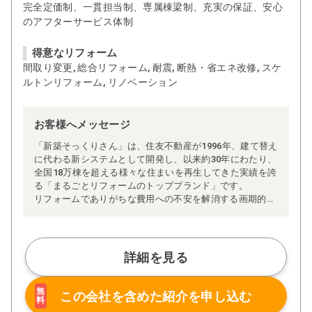
完全定価制、一貫担当制、専属棟梁制、充実の保証、安心
のアフターサービス体制
得意なリフォーム
間取り変更, 総合リフォーム, 耐震, 断熱・省エネ改修, スケ
ルトンリフォーム, リノベーション
お客様へメッセージ
「新築そっくりさん」は、住友不動産が1996年、建て替え
に代わる新システムとして開発し、以来約30年にわたり、
全国18万棟を超える様々な住まいを再生してきた実績を誇
る「まるごとリフォームのトップブランド」です。
リフォームでありがちな費用への不安を解消する画期的な
「完全定価制」※、確かな実績を誇る安心の「耐震補
強」、新築住宅の省エネ基準に対応した「高断熱リフォー
ム」、経験豊かなセールスエンジニアによる「一貫担当
制」などが高い信頼を得ています。
詳細を見る
また、大規模リフォームに習熟した施工管理者が現場を統
括する「専属棟梁制」、豊富な実績に裏付けられた充実の
施工マニュアルや検査体制により高い施工品質を実現。
無
この会社を含めた
紹介を申し込む
料
さらに、住友不動産のリフォームならではの充実の保証、