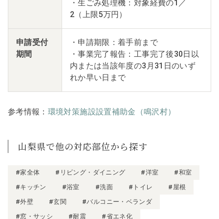
・生ごみ処理機：対象経費の1／
2（上限5万円）
申請受付
・申請期限：着手前まで
期間
・事業完了報告：工事完了後30日以
内または当該年度の3月31日のいず
れか早い日まで
参考情報：
環境対策施設設置補助金（鳴沢村）
山梨県で他の対応部位から探す
#家全体
#リビング・ダイニング
#洋室
#和室
#キッチン
#浴室
#洗面
#トイレ
#屋根
#外壁
#玄関
#バルコニー・ベランダ
#窓・サッシ
#耐震
#省エネ化