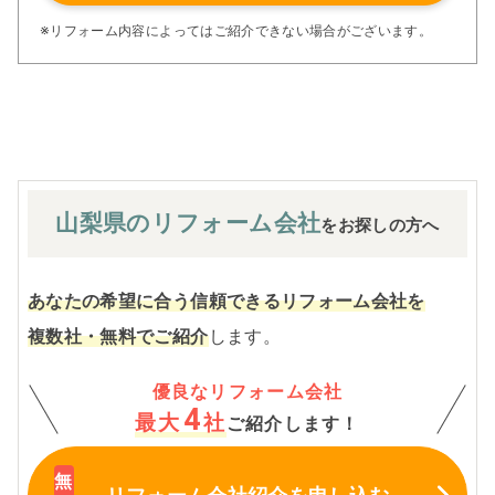
アフターサービス体制で工事後も安心です。
ぜひ、あなたの大切なお住まいの再生を私たちにお任せく
※リフォーム内容によってはご紹介できない場合がございます。
ださい！
※お客様のご要望による工事内容変更がない限り着工後の
追加費用はありません。
山梨県の
リフォーム会社
をお探しの方へ
あなたの希望に合う信頼できるリフォーム会社を
複数社・無料でご紹介
します。
優良なリフォーム会社
4
最大
社
ご紹介します！