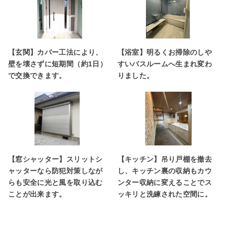
【玄関】カバー工法により、
【浴室】明るくお掃除のしや
壁を壊さずに短期間（約1日）
すいバスルームへ生まれ変わ
で交換できます。
りました。
【窓シャッター】スリットシ
【キッチン】吊り戸棚を撤去
ャッターなら防犯対策しなが
し、キッチン裏の収納もカウ
らも安全に光と風を取り込む
ンター収納に変えることでス
ことが出来ます。
ッキリと洗練された空間に。