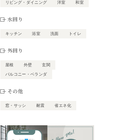
リビング・ダイニング
洋室
和室
水回り
キッチン
浴室
洗面
トイレ
外回り
屋根
外壁
玄関
バルコニー・ベランダ
その他
窓・サッシ
耐震
省エネ化