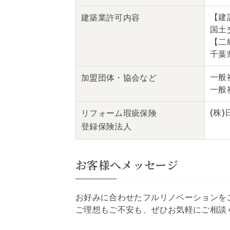
【建
建築業
許可内容
国土交
【二
千葉県
一般
加盟団体・
協会など
一般
(株
リフォーム瑕疵保険
登録保険法人
お客様へメッセージ
お好みに合わせたフルリノベーションを
ご理想もご不安も、ぜひお気軽にご相談