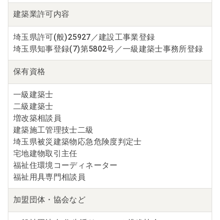
建築業
許可内容
埼玉県許可(般)25927／建設工事業登録
埼玉県知事登録(7)第5802号／一級建築士事務所登録
保有資格
一級建築士
二級建築士
増改築相談員
建築施工管理技士二級
埼玉県被災建築物応急危険度判定士
宅地建物取引主任
福祉住環境コーディネーター
福祉用具専門相談員
加盟団体・
協会など