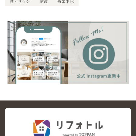
窓・サッシ
耐震
省エネ化