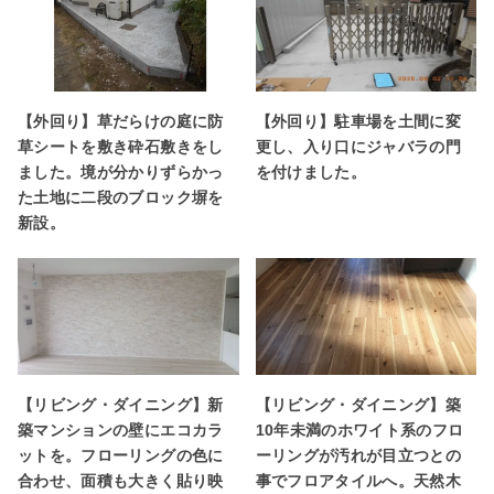
【外回り】草だらけの庭に防
【外回り】駐車場を土間に変
草シートを敷き砕石敷きをし
更し、入り口にジャバラの門
ました。境が分かりずらかっ
を付けました。
た土地に二段のブロック塀を
新設。
【リビング・ダイニング】新
【リビング・ダイニング】築
築マンションの壁にエコカラ
10年未満のホワイト系のフロ
ットを。フローリングの色に
ーリングが汚れが目立つとの
合わせ、面積も大きく貼り映
事でフロアタイルへ。天然木