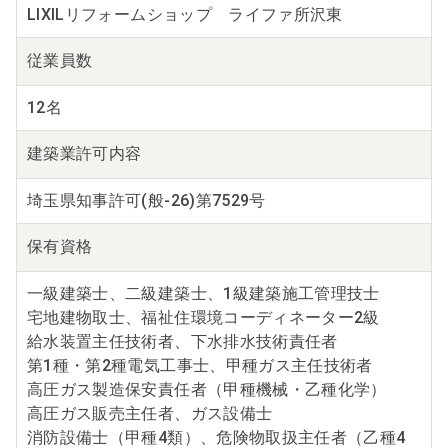
LIXILリフォームショップ ライファ所沢東
従業員数
12名
建築業
許可内容
埼玉県知事許可(般-26)第7529号
保有資格
一級建築士、二級建築士、1級建築施工管理技士
宅地建物取士、福祉住環境コーディネーター2級
給水装置主任技術者、下水排水技術責任者
第1種・第2種電気工事士、甲種ガス主任技術者
高圧ガス製造保安責任者（甲種機械・乙種化学）
高圧ガス販売主任者、ガス設備士
消防設備士（甲種4類）、危険物取扱主任者（乙種4