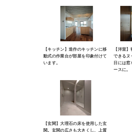
【キッチン】造作のキッチンに移
【洋室】
動式の作業台が部屋を印象付けて
できるヌ
います。
日には窓
ースに。
【玄関】大理石の床を使用した玄
関。玄関の広さも大きくし、上質