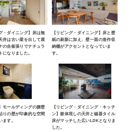
グ・ダイニング】床は無
【リビング・ダイニング】床と壁
天井は古い梁を出して屋
紙の刷新に加え、壁一面の造作収
ナの合板張りでナチュラ
納棚がアクセントとなっていま
トになりました。
す。
】モールディングの腰壁
【リビング・ダイニング・キッチ
貼りの壁が印象的な空間
ン】躯体現しの天井と磁器タイル
います。
床がマッチした広いLDKとなりま
した。