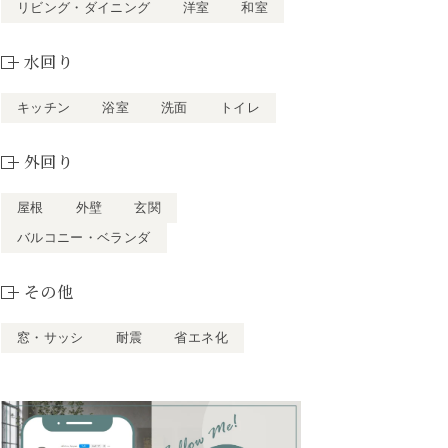
リビング・ダイニング
洋室
和室
水回り
キッチン
浴室
洗面
トイレ
外回り
屋根
外壁
玄関
バルコニー・ベランダ
その他
窓・サッシ
耐震
省エネ化