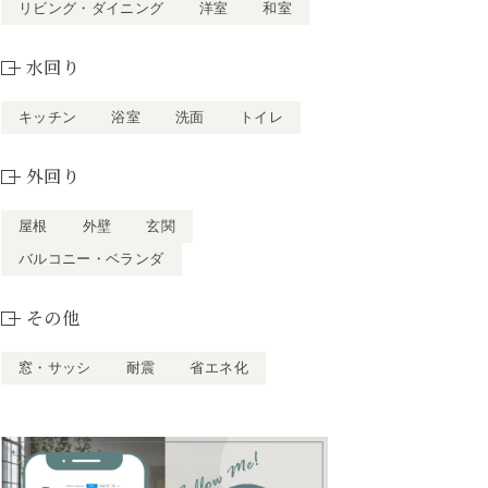
リビング・ダイニング
洋室
和室
水回り
キッチン
浴室
洗面
トイレ
外回り
屋根
外壁
玄関
バルコニー・ベランダ
その他
窓・サッシ
耐震
省エネ化