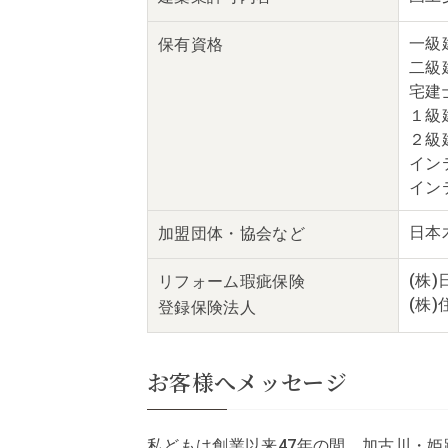
一級
保有資格
二級
宅建
１級
２級
イン
イン
日本
加盟団体・
協会など
(株
リフォーム瑕疵保険
(株
登録保険法人
お客様へメッセージ
私どもは創業以来47年の間、加古川・