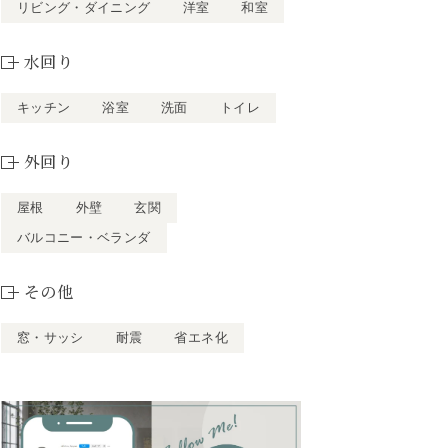
リビング・ダイニング
洋室
和室
水回り
キッチン
浴室
洗面
トイレ
外回り
屋根
外壁
玄関
バルコニー・ベランダ
その他
窓・サッシ
耐震
省エネ化