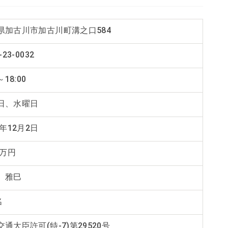
県加古川市加古川町溝之口584
-23-0032
～18:00
日、水曜日
8年12月2日
0万円
 雅巳
名
通大臣許可(特-7)第29520号