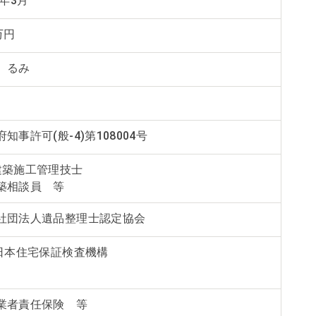
0年3月
万円
 るみ
知事許可(般-4)第108004号
建築施工管理技士
築相談員 等
社団法人遺品整理士認定協会
)日本住宅保証検査機構
業者責任保険 等