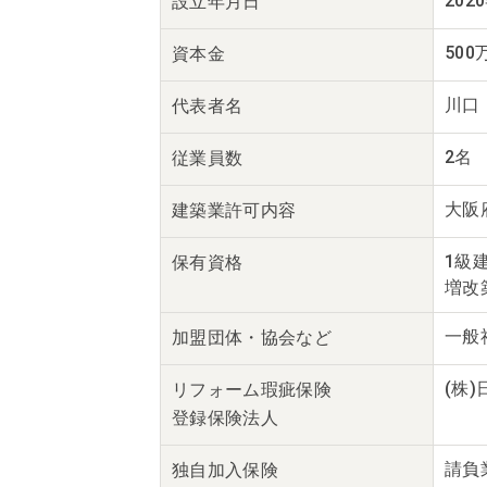
202
設立年月日
500
資本金
川口
代表者名
2名
従業員数
大阪府
建築業
許可内容
1級
保有資格
増改
一般
加盟団体・
協会など
(株
リフォーム瑕疵保険
登録保険法人
請負
独自
加入保険