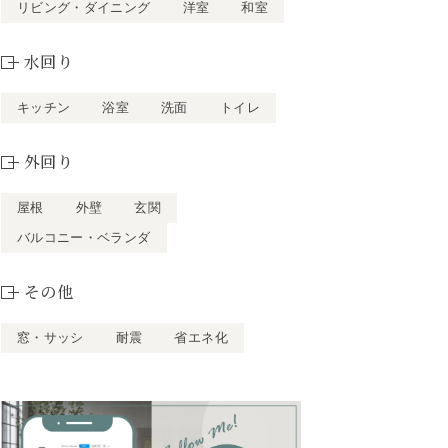
リビング・ダイニング
洋室
和室
水回り
キッチン
浴室
洗面
トイレ
外回り
屋根
外壁
玄関
バルコニー・ベランダ
その他
窓・サッシ
耐震
省エネ化