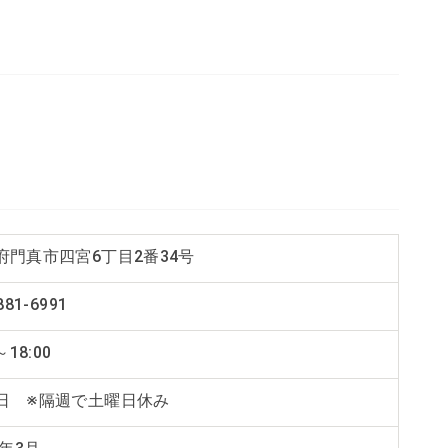
府門真市四宮6丁目2番34号
881-6991
～18:00
日 ※隔週で土曜日休み