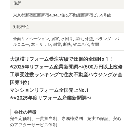
住所
東京都新宿区西新宿4₋34₋7住友不動産西新宿ビル5号館
対応部位
全面リノベーション, 居室, 水回り, 屋根, 外壁, ベランダ・バ
ルコニー, 窓・サッシ, 耐震, 断熱, 省エネ化, 玄関
大規模リフォーム受注実績で圧倒的全国No.1！
※2025年リフォーム産業新聞調べ(500万円以上改修
工事受注数ランキングで住友不動産ハウジングが全
国第1位）
マンションリフォーム全国売上No.1
※※2025年度リフォーム産業新聞調べ
会社の特徴
完全定価制、一貫担当制、専属棟梁制、充実の保証、安心
のアフターサービス体制