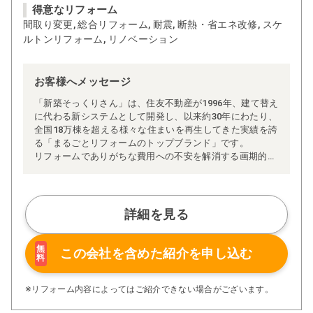
得意なリフォーム
間取り変更, 総合リフォーム, 耐震, 断熱・省エネ改修, スケ
ルトンリフォーム, リノベーション
お客様へメッセージ
「新築そっくりさん」は、住友不動産が1996年、建て替え
に代わる新システムとして開発し、以来約30年にわたり、
全国18万棟を超える様々な住まいを再生してきた実績を誇
る「まるごとリフォームのトップブランド」です。
リフォームでありがちな費用への不安を解消する画期的な
「完全定価制」※、確かな実績を誇る安心の「耐震補
強」、新築住宅の省エネ基準に対応した「高断熱リフォー
ム」、経験豊かなセールスエンジニアによる「一貫担当
制」などが高い信頼を得ています。
詳細を見る
また、大規模リフォームに習熟した施工管理者が現場を統
括する「専属棟梁制」、豊富な実績に裏付けられた充実の
施工マニュアルや検査体制により高い施工品質を実現。
無
この会社を含めた
紹介を申し込む
料
さらに、住友不動産のリフォームならではの充実の保証、
アフターサービス体制で工事後も安心です。
ぜひ、あなたの大切なお住まいの再生を私たちにお任せく
※リフォーム内容によってはご紹介できない場合がございます。
ださい！