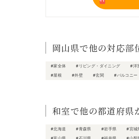
岡山県で他の対応部
#家全体
#リビング・ダイニング
#洋
#屋根
#外壁
#玄関
#バルコニー
和室で他の都道府県
#北海道
#青森県
#岩手県
#宮城
#富山県
#石川県
#福井県
#山梨