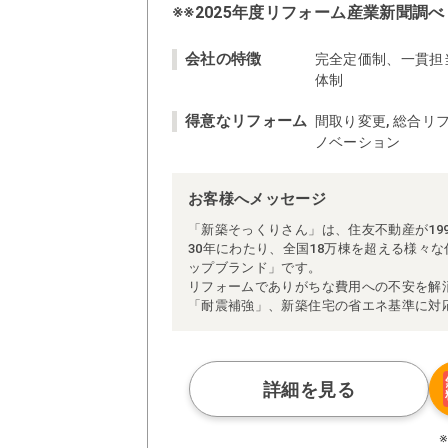
※※2025年度リフォーム産業新聞調べ
会社の特徴
完全定価制、一貫担
体制
得意なリフォーム
間取り変更, 総合リフ
ノベーション
お客様へメッセージ
「新築そっくりさん」は、住友不動産が19
30年にわたり、全国18万棟を超える様々
ップブランド」です。
リフォームでありがちな費用への不安を解
「耐震補強」、新築住宅の省エネ基準に対
アによる「一貫担当制」などが高い信頼を
また、大規模リフォームに習熟した施工管
られた充実の施工マニュアルや検査体制に
さらに、住友不動産のリフォームならでは
詳細を見る
ぜひ、あなたの大切なお住まいの再生を私
※お客様のご要望による工事内容変更がな