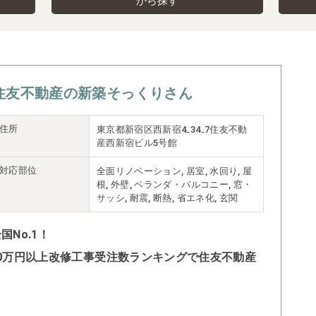
から探す
住友不動産の新築そっくりさん
住所
東京都新宿区西新宿4₋34₋7住友不動
産西新宿ビル5号館
対応部位
全面リノベーション, 居室, 水回り, 屋
根, 外壁, ベランダ・バルコニー, 窓・
サッシ, 耐震, 断熱, 省エネ化, 玄関
No.1！
500万円以上改修工事受注数ランキングで住友不動産