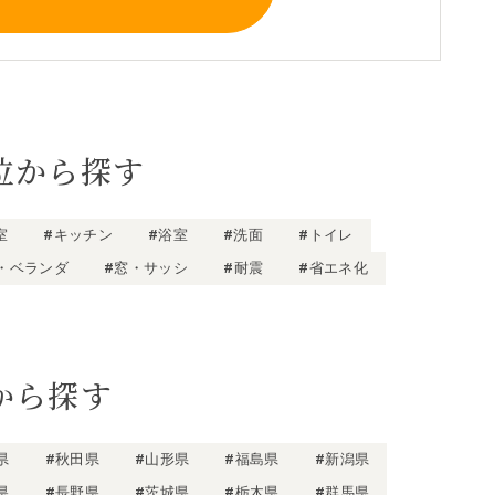
位から探す
室
#キッチン
#浴室
#洗面
#トイレ
・ベランダ
#窓・サッシ
#耐震
#省エネ化
から探す
県
#秋田県
#山形県
#福島県
#新潟県
県
#長野県
#茨城県
#栃木県
#群馬県