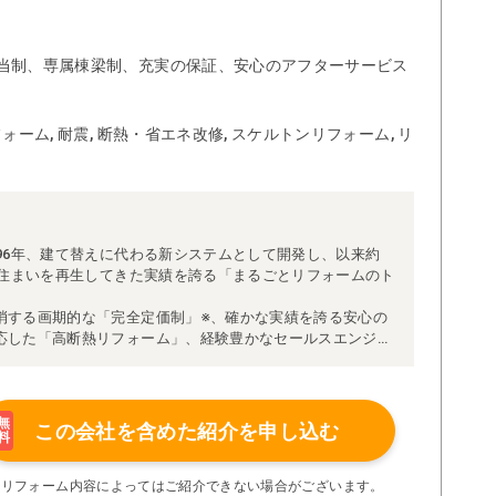
当制、専属棟梁制、充実の保証、安心のアフターサービス
ォーム, 耐震, 断熱・省エネ改修, スケルトンリフォーム, リ
96年、建て替えに代わる新システムとして開発し、以来約
な住まいを再生してきた実績を誇る「まるごとリフォームのト
消する画期的な「完全定価制」※、確かな実績を誇る安心の
応した「高断熱リフォーム」、経験豊かなセールスエンジニ
得ています。
理者が現場を統括する「専属棟梁制」、豊富な実績に裏付け
より高い施工品質を実現。
の充実の保証、アフターサービス体制で工事後も安心です。
無
この会社を含めた
紹介を申し込む
料
たちにお任せください！
い限り着工後の追加費用はありません。
※リフォーム内容によってはご紹介できない場合がございます。