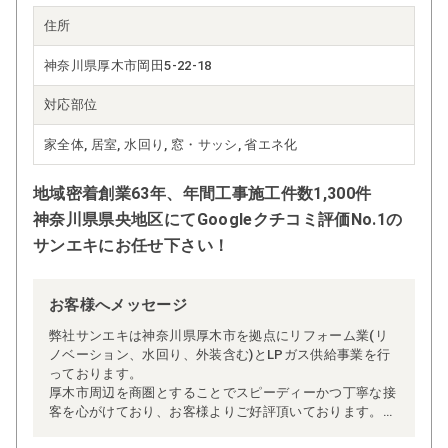
住所
神奈川県厚木市岡田5-22-18
対応部位
家全体, 居室, 水回り, 窓・サッシ, 省エネ化
地域密着創業63年、年間工事施工件数1,300件
神奈川県県央地区にてGoogleクチコミ評価No.1の
サンエキにお任せ下さい！
お客様へメッセージ
弊社サンエキは神奈川県厚木市を拠点にリフォーム業(リ
ノベーション、水回り、外装含む)とLPガス供給事業を行
っております。
厚木市周辺を商圏とすることでスピーディーかつ丁寧な接
客を心がけており、お客様よりご好評頂いております。特
にGoogleクチコミについてはクチコミ数、評価共に神奈