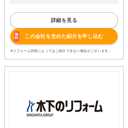
勢」、そして「スタッフ一人ひとりの成長と安定を図り、
社会に貢献すること」です。これらの理念は、家づくりだ
けでなく、関わるすべてのプロセスに反映されており、単
なる建築ではなく「暮らしの価値を創造する」ことを目指
詳細を見る
します。
性能面でも非常に高い品質を誇ります。すべての住宅は長
期優良住宅仕様で、断熱等性能等級6を取得。
無
この会社を含めた
紹介を申し込む
料
外皮平均熱貫流率（Ua値）0.46という優れた断熱性能に
より、夏は涼しく冬は暖かい快適な住環境を実現していま
す。
※リフォーム内容によってはご紹介できない場合がございます。
また、構造面では耐震等級3を標準とし、地震の揺れを軽
減する制振ダンパーも全棟に標準装備。さらに構造計算書
付きで、安全性に対する信頼性も明確に示しています。