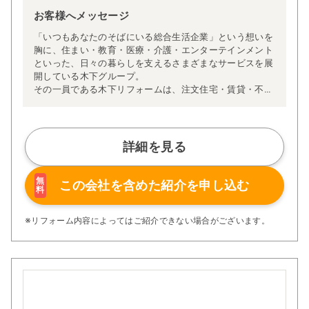
お客様へメッセージ
「いつもあなたのそばにいる総合生活企業」という想いを
胸に、住まい・教育・医療・介護・エンターテインメント
といった、日々の暮らしを支えるさまざまなサービスを展
開している木下グループ。
その一員である木下リフォームは、注文住宅・賃貸・不動
産などの住まいのプロフェッショナルたちと連携しなが
ら、より快適な住環境をご提供できるよう日々努めていま
す。住まいに関する豊富な知識と経験を活かし、安心して
ご相談いただける体制を整えています。
詳細を見る
私たちが大切にしているのは、お客様一人ひとりに寄り添
ったご提案です。あらかじめ決まったパッケージではな
く、「何に困っているのか」「どんな暮らしを叶えたいの
無
この会社を含めた
紹介を申し込む
料
か」など、お客様のお話を丁寧にお伺いし、予算やご希望
に合わせたリフォームプランをオーダーメイドでご提案し
ています。
※リフォーム内容によってはご紹介できない場合がございます。
また、木下リフォームには長年の経験を積んだ職人が多数
在籍しており、他社で「難しい」と言われた施工にも柔軟
に対応してきた実績があります。
部分的なリフォームから建物全体の大規模修繕まで、幅広
いご要望にお応えできる体制を整えており、細部にまでこ
だわり抜く姿勢と確かな技術で、お客様の想いをかたちに