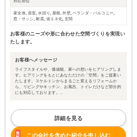
対応部位
家全体, 居室, 水回り, 屋根, 外壁, ベランダ・バルコニー,
窓・サッシ, 耐震, 省エネ化, 玄関
お客様のニーズや形に合わせた空間づくりを実現い
たします。
お客様へメッセージ
ライフスタイルや、価値観、家への想いをヒアリングしま
す。ヒアリングをもとにあなただけの「空間」をご提案い
たします。スケルトンからまるごと変えるリフォームか
ら、リビングやキッチン、お風呂、トイレだけなど部分的
にも対応しております。
もちろん、新築もお任せ下さい。木造住宅が強みのウメッ
クスなら10年、20年住んでも飽きない、あたたかい住まい
をつくります。
また家のことだけでなく素敵な庭を提供できるのもウメッ
詳細を見る
クスの強みです。家族みんなが安心して暮らせる家。そん
な当たり前のことを真剣に考えて家創りをしています。
『家族を守れぬ家は家ではない』それをウメックスホーム
無
この会社を含めた
紹介を申し込む