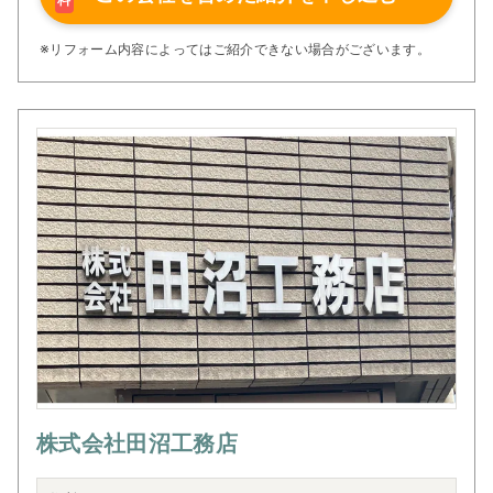
料
自慢の職人1人1人が使命を持ち安心・安全の家を創ってお
ります。
ウメックスホームの家は凶器にはなりません！
※リフォーム内容によってはご紹介できない場合がございます。
株式会社田沼工務店