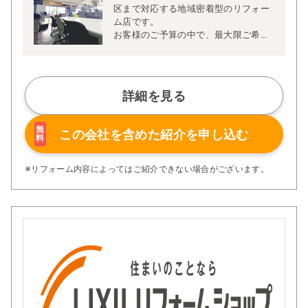
区まで対応する地域密着型のリフォー
ム店です。
お客様のご予算の中で、最大限ご希望
に近づけるご提案を心がけておりま
す。できること・できないことを事前
にはっきりとご説明することで、「追
加費用がかさんだ」「思っていた仕上
詳細を見る
がりと違った」といったトラブルを防
ぎ、安心してリフォームをお任せいた
だいております。
無
この会社を含めた
紹介を申し込む
料
インテリアコーディネーターや相続診
断士と連携しながら、将来を見据えた
資金計画やローンに関するご相談にも
※リフォーム内容によってはご紹介できない場合がございます。
対応。間取り変更やスケルトンリフォ
ーム、部分改修まで幅広く承っており
ます。ご希望に沿った間取り図や3Dイ
メージパースを無料で作成・ご提供
し、理想の住まいを視覚的にイメージ
していただけます。
また、女性スタッフが多いのも当社の
特徴の一つ。家事動線や収納など、女
性ならではの視点からきめ細かなご提
案が可能です。