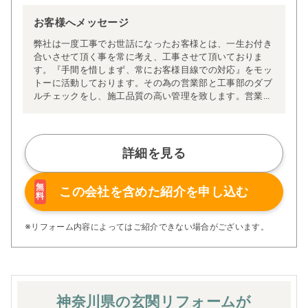
お客様へメッセージ
弊社は一度工事でお世話になったお客様とは、一生お付き
合いさせて頂く事を常に考え、工事させて頂いておりま
す。『手間を惜しまず、常にお客様目線での対応』をモッ
トーに活動しております。その為の営業部と工事部のダブ
ルチェックをし、施工品質の高い管理を致します。営業担
当が、一貫して工事完了まで対応させて頂く事で、工事期
間中のお客様の不安や疑問も即時解決致します。それも営
業、工事、職人とのコミュニケーション力により対応でき
る強みです。
詳細を見る
イレギュラーな対応もお任せ下さい。豊富な施工スキル、
経験値により色々なご提案をさせて頂きます。逆に必要の
ない工事は、正直にお伝え致します。何故なら、その先も
無
この会社を含めた
紹介を申し込む
料
お付き合いさせて頂きたいからです。
そんな日頃の対応を評価して頂いた結果が、リピート率の
高さやご紹介を頂き、高評価な口コミも頂けております。
※リフォーム内容によってはご紹介できない場合がございます。
そこも弊社の売りの一つです。
工事の大小に関わらず、どんな相談事も対応致します。御
見積は無料にて対応致します。また、各種保険・補助金等
の対応もしています。
神奈川県の玄関
リフォームが