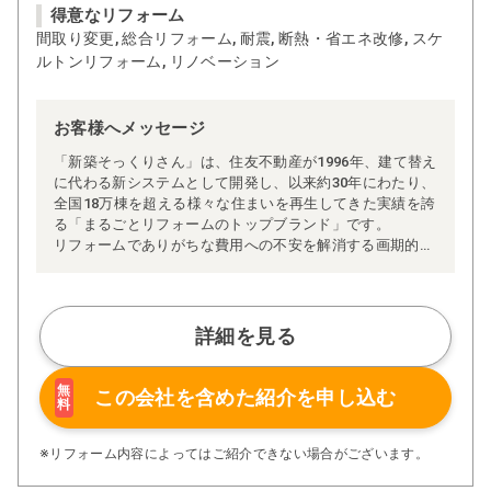
得意なリフォーム
間取り変更, 総合リフォーム, 耐震, 断熱・省エネ改修, スケ
ルトンリフォーム, リノベーション
お客様へメッセージ
「新築そっくりさん」は、住友不動産が1996年、建て替え
に代わる新システムとして開発し、以来約30年にわたり、
全国18万棟を超える様々な住まいを再生してきた実績を誇
る「まるごとリフォームのトップブランド」です。
リフォームでありがちな費用への不安を解消する画期的な
「完全定価制」※、確かな実績を誇る安心の「耐震補
強」、新築住宅の省エネ基準に対応した「高断熱リフォー
ム」、経験豊かなセールスエンジニアによる「一貫担当
制」などが高い信頼を得ています。
詳細を見る
また、大規模リフォームに習熟した施工管理者が現場を統
括する「専属棟梁制」、豊富な実績に裏付けられた充実の
施工マニュアルや検査体制により高い施工品質を実現。
無
この会社を含めた
紹介を申し込む
料
さらに、住友不動産のリフォームならではの充実の保証、
アフターサービス体制で工事後も安心です。
ぜひ、あなたの大切なお住まいの再生を私たちにお任せく
※リフォーム内容によってはご紹介できない場合がございます。
ださい！