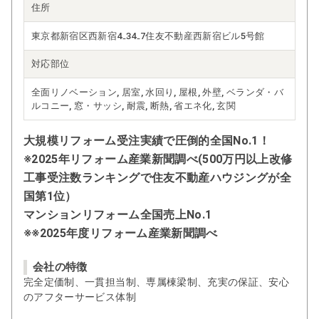
住所
東京都新宿区西新宿4₋34₋7住友不動産西新宿ビル5号館
対応部位
全面リノベーション, 居室, 水回り, 屋根, 外壁, ベランダ・バ
ルコニー, 窓・サッシ, 耐震, 断熱, 省エネ化, 玄関
大規模リフォーム受注実績で圧倒的全国No.1！
※2025年リフォーム産業新聞調べ(500万円以上改修
工事受注数ランキングで住友不動産ハウジングが全
国第1位）
マンションリフォーム全国売上No.1
※※2025年度リフォーム産業新聞調べ
会社の特徴
完全定価制、一貫担当制、専属棟梁制、充実の保証、安心
のアフターサービス体制