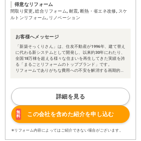
得意なリフォーム
間取り変更, 総合リフォーム, 耐震, 断熱・省エネ改修, スケ
ルトンリフォーム, リノベーション
お客様へメッセージ
「新築そっくりさん」は、住友不動産が1996年、建て替え
に代わる新システムとして開発し、以来約30年にわたり、
全国18万棟を超える様々な住まいを再生してきた実績を誇
る「まるごとリフォームのトップブランド」です。
リフォームでありがちな費用への不安を解消する画期的な
「完全定価制」※、確かな実績を誇る安心の「耐震補
強」、新築住宅の省エネ基準に対応した「高断熱リフォー
ム」、経験豊かなセールスエンジニアによる「一貫担当
制」などが高い信頼を得ています。
詳細を見る
また、大規模リフォームに習熟した施工管理者が現場を統
括する「専属棟梁制」、豊富な実績に裏付けられた充実の
施工マニュアルや検査体制により高い施工品質を実現。
無
この会社を含めた
紹介を申し込む
料
さらに、住友不動産のリフォームならではの充実の保証、
アフターサービス体制で工事後も安心です。
ぜひ、あなたの大切なお住まいの再生を私たちにお任せく
※リフォーム内容によってはご紹介できない場合がございます。
ださい！