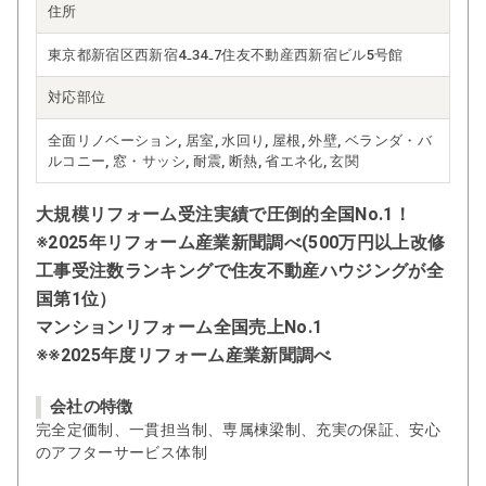
住所
東京都新宿区西新宿4₋34₋7住友不動産西新宿ビル5号館
対応部位
全面リノベーション, 居室, 水回り, 屋根, 外壁, ベランダ・バ
ルコニー, 窓・サッシ, 耐震, 断熱, 省エネ化, 玄関
大規模リフォーム受注実績で圧倒的全国No.1！
※2025年リフォーム産業新聞調べ(500万円以上改修
工事受注数ランキングで住友不動産ハウジングが全
国第1位）
マンションリフォーム全国売上No.1
※※2025年度リフォーム産業新聞調べ
会社の特徴
完全定価制、一貫担当制、専属棟梁制、充実の保証、安心
のアフターサービス体制