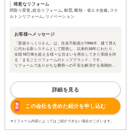
得意なリフォーム
間取り変更, 総合リフォーム, 耐震, 断熱・省エネ改修, スケ
ルトンリフォーム, リノベーション
お客様へメッセージ
「新築そっくりさん」は、住友不動産が1996年、建て替え
に代わる新システムとして開発し、以来約30年にわたり、
全国18万棟を超える様々な住まいを再生してきた実績を誇
る「まるごとリフォームのトップブランド」です。
リフォームでありがちな費用への不安を解消する画期的な
「完全定価制」※、確かな実績を誇る安心の「耐震補
強」、新築住宅の省エネ基準に対応した「高断熱リフォー
ム」、経験豊かなセールスエンジニアによる「一貫担当
制」などが高い信頼を得ています。
詳細を見る
また、大規模リフォームに習熟した施工管理者が現場を統
括する「専属棟梁制」、豊富な実績に裏付けられた充実の
施工マニュアルや検査体制により高い施工品質を実現。
無
この会社を含めた
紹介を申し込む
料
さらに、住友不動産のリフォームならではの充実の保証、
アフターサービス体制で工事後も安心です。
ぜひ、あなたの大切なお住まいの再生を私たちにお任せく
※リフォーム内容によってはご紹介できない場合がございます。
ださい！