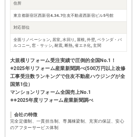
住所
東京都新宿区西新宿4₋34₋7住友不動産西新宿ビル5号館
対応部位
全面リノベーション, 居室, 水回り, 屋根, 外壁, ベランダ・バ
ルコニー, 窓・サッシ, 耐震, 断熱, 省エネ化, 玄関
大規模リフォーム受注実績で圧倒的全国No.1！
※2025年リフォーム産業新聞調べ(500万円以上改修
工事受注数ランキングで住友不動産ハウジングが全
国第1位）
マンションリフォーム全国売上No.1
※※2025年度リフォーム産業新聞調べ
会社の特徴
完全定価制、一貫担当制、専属棟梁制、充実の保証、安心
のアフターサービス体制