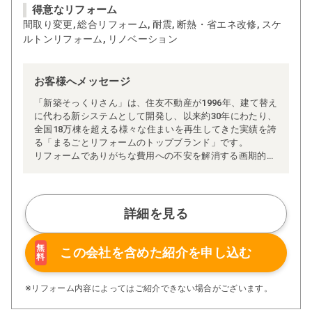
得意なリフォーム
間取り変更, 総合リフォーム, 耐震, 断熱・省エネ改修, スケ
ルトンリフォーム, リノベーション
お客様へメッセージ
「新築そっくりさん」は、住友不動産が1996年、建て替え
に代わる新システムとして開発し、以来約30年にわたり、
全国18万棟を超える様々な住まいを再生してきた実績を誇
る「まるごとリフォームのトップブランド」です。
リフォームでありがちな費用への不安を解消する画期的な
「完全定価制」※、確かな実績を誇る安心の「耐震補
強」、新築住宅の省エネ基準に対応した「高断熱リフォー
ム」、経験豊かなセールスエンジニアによる「一貫担当
制」などが高い信頼を得ています。
詳細を見る
また、大規模リフォームに習熟した施工管理者が現場を統
括する「専属棟梁制」、豊富な実績に裏付けられた充実の
施工マニュアルや検査体制により高い施工品質を実現。
無
この会社を含めた
紹介を申し込む
料
さらに、住友不動産のリフォームならではの充実の保証、
アフターサービス体制で工事後も安心です。
ぜひ、あなたの大切なお住まいの再生を私たちにお任せく
※リフォーム内容によってはご紹介できない場合がございます。
ださい！