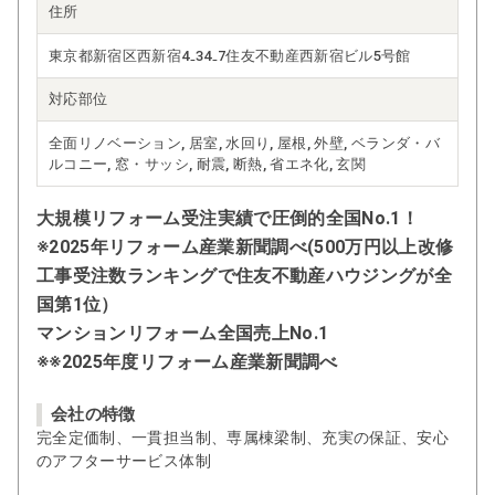
住所
東京都新宿区西新宿4₋34₋7住友不動産西新宿ビル5号館
対応部位
全面リノベーション, 居室, 水回り, 屋根, 外壁, ベランダ・バ
ルコニー, 窓・サッシ, 耐震, 断熱, 省エネ化, 玄関
大規模リフォーム受注実績で圧倒的全国No.1！
※2025年リフォーム産業新聞調べ(500万円以上改修
工事受注数ランキングで住友不動産ハウジングが全
国第1位）
マンションリフォーム全国売上No.1
※※2025年度リフォーム産業新聞調べ
会社の特徴
完全定価制、一貫担当制、専属棟梁制、充実の保証、安心
のアフターサービス体制