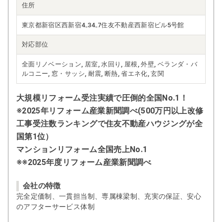
住所
東京都新宿区西新宿4₋34₋7住友不動産西新宿ビル5号館
対応部位
全面リノベーション, 居室, 水回り, 屋根, 外壁, ベランダ・バ
ルコニー, 窓・サッシ, 耐震, 断熱, 省エネ化, 玄関
大規模リフォーム受注実績で圧倒的全国No.1！
※2025年リフォーム産業新聞調べ(500万円以上改修
工事受注数ランキングで住友不動産ハウジングが全
国第1位）
マンションリフォーム全国売上No.1
※※2025年度リフォーム産業新聞調べ
会社の特徴
完全定価制、一貫担当制、専属棟梁制、充実の保証、安心
のアフターサービス体制