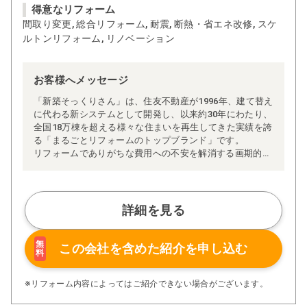
得意なリフォーム
間取り変更, 総合リフォーム, 耐震, 断熱・省エネ改修, スケ
ルトンリフォーム, リノベーション
お客様へメッセージ
「新築そっくりさん」は、住友不動産が1996年、建て替え
に代わる新システムとして開発し、以来約30年にわたり、
全国18万棟を超える様々な住まいを再生してきた実績を誇
る「まるごとリフォームのトップブランド」です。
リフォームでありがちな費用への不安を解消する画期的な
「完全定価制」※、確かな実績を誇る安心の「耐震補
強」、新築住宅の省エネ基準に対応した「高断熱リフォー
ム」、経験豊かなセールスエンジニアによる「一貫担当
制」などが高い信頼を得ています。
詳細を見る
また、大規模リフォームに習熟した施工管理者が現場を統
括する「専属棟梁制」、豊富な実績に裏付けられた充実の
施工マニュアルや検査体制により高い施工品質を実現。
無
この会社を含めた
紹介を申し込む
料
さらに、住友不動産のリフォームならではの充実の保証、
アフターサービス体制で工事後も安心です。
ぜひ、あなたの大切なお住まいの再生を私たちにお任せく
※リフォーム内容によってはご紹介できない場合がございます。
ださい！