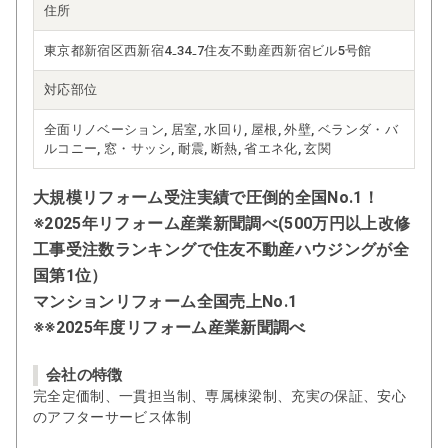
住所
東京都新宿区西新宿4₋34₋7住友不動産西新宿ビル5号館
対応部位
全面リノベーション, 居室, 水回り, 屋根, 外壁, ベランダ・バ
ルコニー, 窓・サッシ, 耐震, 断熱, 省エネ化, 玄関
大規模リフォーム受注実績で圧倒的全国No.1！
※2025年リフォーム産業新聞調べ(500万円以上改修
工事受注数ランキングで住友不動産ハウジングが全
国第1位）
マンションリフォーム全国売上No.1
※※2025年度リフォーム産業新聞調べ
会社の特徴
完全定価制、一貫担当制、専属棟梁制、充実の保証、安心
のアフターサービス体制