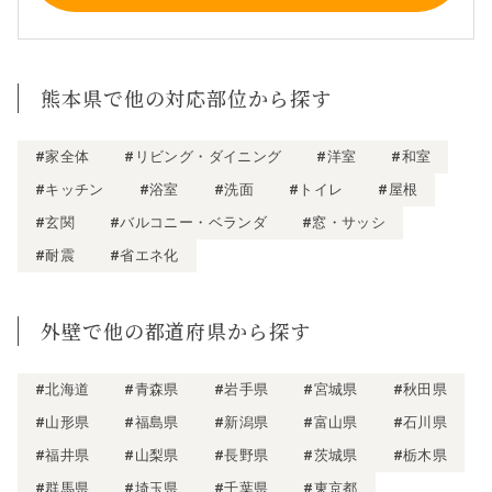
熊本県で他の対応部位から探す
#家全体
#リビング・ダイニング
#洋室
#和室
#キッチン
#浴室
#洗面
#トイレ
#屋根
#玄関
#バルコニー・ベランダ
#窓・サッシ
#耐震
#省エネ化
外壁で他の都道府県から探す
#北海道
#青森県
#岩手県
#宮城県
#秋田県
#山形県
#福島県
#新潟県
#富山県
#石川県
#福井県
#山梨県
#長野県
#茨城県
#栃木県
#群馬県
#埼玉県
#千葉県
#東京都