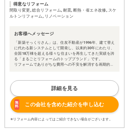
得意なリフォーム
間取り変更, 総合リフォーム, 耐震, 断熱・省エネ改修, スケ
ルトンリフォーム, リノベーション
お客様へメッセージ
「新築そっくりさん」は、住友不動産が1996年、建て替え
に代わる新システムとして開発し、以来約30年にわたり、
全国18万棟を超える様々な住まいを再生してきた実績を誇
る「まるごとリフォームのトップブランド」です。
リフォームでありがちな費用への不安を解消する画期的な
「完全定価制」※、確かな実績を誇る安心の「耐震補
強」、新築住宅の省エネ基準に対応した「高断熱リフォー
ム」、経験豊かなセールスエンジニアによる「一貫担当
制」などが高い信頼を得ています。
詳細を見る
また、大規模リフォームに習熟した施工管理者が現場を統
括する「専属棟梁制」、豊富な実績に裏付けられた充実の
施工マニュアルや検査体制により高い施工品質を実現。
無
この会社を含めた
紹介を申し込む
料
さらに、住友不動産のリフォームならではの充実の保証、
アフターサービス体制で工事後も安心です。
ぜひ、あなたの大切なお住まいの再生を私たちにお任せく
※リフォーム内容によってはご紹介できない場合がございます。
ださい！