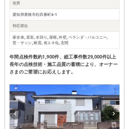
住所
愛知県豊橋市柱四番町6-1
対応部位
家全体, 居室, 水回り, 屋根, 外壁, ベランダ・バルコニー,
窓・サッシ, 耐震, 省エネ化, 玄関
年間点検件数約1,900件、総工事件数29,000件以上
長年の点検技術・施工品質の蓄積により、オーナー
さまのご要望にお応えします。