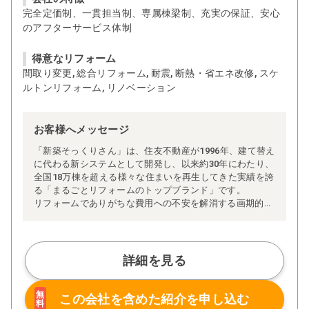
完全定価制、一貫担当制、専属棟梁制、充実の保証、安心
のアフターサービス体制
得意なリフォーム
間取り変更, 総合リフォーム, 耐震, 断熱・省エネ改修, スケ
ルトンリフォーム, リノベーション
お客様へメッセージ
「新築そっくりさん」は、住友不動産が1996年、建て替え
に代わる新システムとして開発し、以来約30年にわたり、
全国18万棟を超える様々な住まいを再生してきた実績を誇
る「まるごとリフォームのトップブランド」です。
リフォームでありがちな費用への不安を解消する画期的な
「完全定価制」※、確かな実績を誇る安心の「耐震補
強」、新築住宅の省エネ基準に対応した「高断熱リフォー
ム」、経験豊かなセールスエンジニアによる「一貫担当
制」などが高い信頼を得ています。
詳細を見る
また、大規模リフォームに習熟した施工管理者が現場を統
括する「専属棟梁制」、豊富な実績に裏付けられた充実の
施工マニュアルや検査体制により高い施工品質を実現。
無
この会社を含めた
紹介を申し込む
料
さらに、住友不動産のリフォームならではの充実の保証、