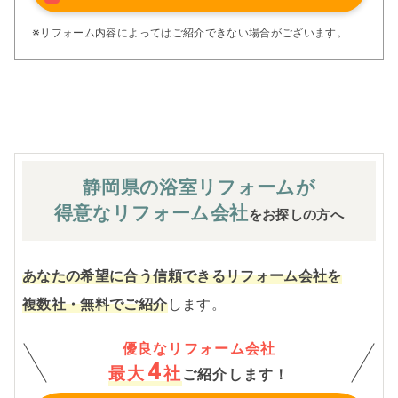
アフターサービス体制で工事後も安心です。
ぜひ、あなたの大切なお住まいの再生を私たちにお任せく
※リフォーム内容によってはご紹介できない場合がございます。
ださい！
※お客様のご要望による工事内容変更がない限り着工後の
追加費用はありません。
静岡県の浴室
リフォームが
得意なリフォーム会社
をお探しの方へ
あなたの希望に合う信頼できるリフォーム会社を
複数社・無料でご紹介
します。
優良なリフォーム会社
4
最大
社
ご紹介します！