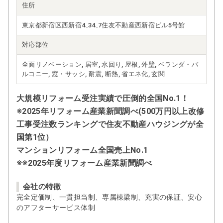
住所
東京都新宿区西新宿4₋34₋7住友不動産西新宿ビル5号館
対応部位
全面リノベーション, 居室, 水回り, 屋根, 外壁, ベランダ・バ
ルコニー, 窓・サッシ, 耐震, 断熱, 省エネ化, 玄関
大規模リフォーム受注実績で圧倒的全国No.1！
※2025年リフォーム産業新聞調べ(500万円以上改修
工事受注数ランキングで住友不動産ハウジングが全
国第1位）
マンションリフォーム全国売上No.1
※※2025年度リフォーム産業新聞調べ
会社の特徴
完全定価制、一貫担当制、専属棟梁制、充実の保証、安心
のアフターサービス体制