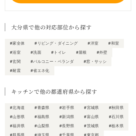
大分県で他の対応部位から探す
#家全体
#リビング・ダイニング
#洋室
#和室
#浴室
#洗面
#トイレ
#屋根
#外壁
#玄関
#バルコニー・ベランダ
#窓・サッシ
#耐震
#省エネ化
キッチンで他の都道府県から探す
#北海道
#青森県
#岩手県
#宮城県
#秋田県
#山形県
#福島県
#新潟県
#富山県
#石川県
#福井県
#山梨県
#長野県
#茨城県
#栃木県
#群馬県
#埼玉県
#千葉県
#東京都