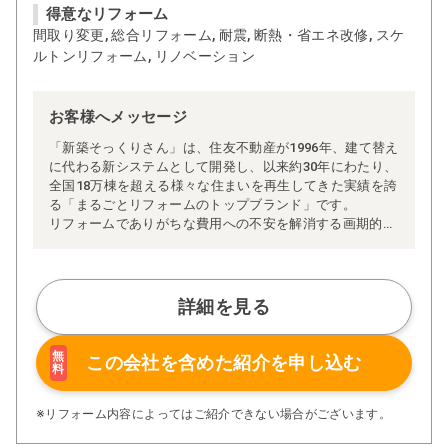
得意なリフォーム
間取り変更, 総合リフォーム, 耐震, 断熱・省エネ改修, スケ
ルトンリフォーム, リノベーション
お客様へメッセージ
「新築そっくりさん」は、住友不動産が1996年、建て替え
に代わる新システムとして開発し、以来約30年にわたり、
全国18万棟を超える様々な住まいを再生してきた実績を誇
る「まるごとリフォームのトップブランド」です。
リフォームでありがちな費用への不安を解消する画期的な
「完全定価制」※、確かな実績を誇る安心の「耐震補
強」、新築住宅の省エネ基準に対応した「高断熱リフォー
ム」、経験豊かなセールスエンジニアによる「一貫担当
制」などが高い信頼を得ています。
詳細を見る
また、大規模リフォームに習熟した施工管理者が現場を統
括する「専属棟梁制」、豊富な実績に裏付けられた充実の
施工マニュアルや検査体制により高い施工品質を実現。
無
この会社を含めた
紹介を申し込む
料
さらに、住友不動産のリフォームならではの充実の保証、
アフターサービス体制で工事後も安心です。
ぜひ、あなたの大切なお住まいの再生を私たちにお任せく
※リフォーム内容によってはご紹介できない場合がございます。
ださい！