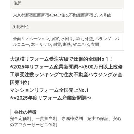
住所
東京都新宿区西新宿4₋34₋7住友不動産西新宿ビル5号館
対応部位
全面リノベーション, 居室, 水回り, 屋根, 外壁, ベランダ・バ
ルコニー, 窓・サッシ, 耐震, 断熱, 省エネ化, 玄関
大規模リフォーム受注実績で圧倒的全国No.1！
※2025年リフォーム産業新聞調べ(500万円以上改修
工事受注数ランキングで住友不動産ハウジングが全
国第1位）
マンションリフォーム全国売上No.1
※※2025年度リフォーム産業新聞調べ
会社の特徴
完全定価制、一貫担当制、専属棟梁制、充実の保証、安心
のアフターサービス体制