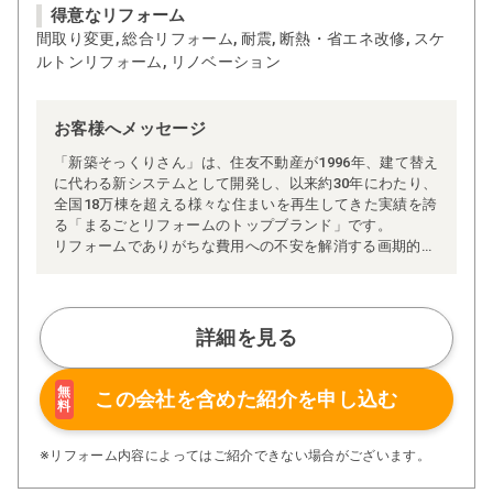
得意なリフォーム
間取り変更, 総合リフォーム, 耐震, 断熱・省エネ改修, スケ
ルトンリフォーム, リノベーション
お客様へメッセージ
「新築そっくりさん」は、住友不動産が1996年、建て替え
に代わる新システムとして開発し、以来約30年にわたり、
全国18万棟を超える様々な住まいを再生してきた実績を誇
る「まるごとリフォームのトップブランド」です。
リフォームでありがちな費用への不安を解消する画期的な
「完全定価制」※、確かな実績を誇る安心の「耐震補
強」、新築住宅の省エネ基準に対応した「高断熱リフォー
ム」、経験豊かなセールスエンジニアによる「一貫担当
制」などが高い信頼を得ています。
詳細を見る
また、大規模リフォームに習熟した施工管理者が現場を統
括する「専属棟梁制」、豊富な実績に裏付けられた充実の
施工マニュアルや検査体制により高い施工品質を実現。
無
この会社を含めた
紹介を申し込む
料
さらに、住友不動産のリフォームならではの充実の保証、
アフターサービス体制で工事後も安心です。
ぜひ、あなたの大切なお住まいの再生を私たちにお任せく
※リフォーム内容によってはご紹介できない場合がございます。
ださい！