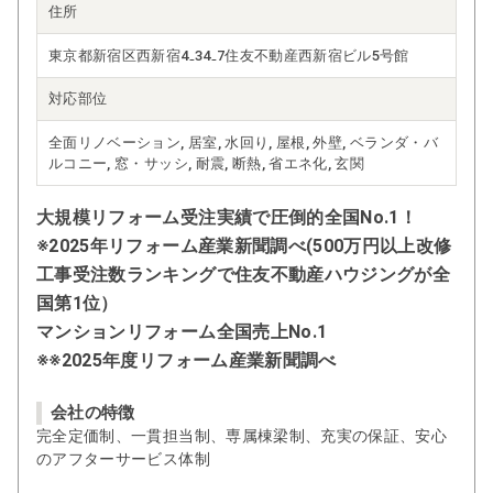
住所
東京都新宿区西新宿4₋34₋7住友不動産西新宿ビル5号館
対応部位
全面リノベーション, 居室, 水回り, 屋根, 外壁, ベランダ・バ
ルコニー, 窓・サッシ, 耐震, 断熱, 省エネ化, 玄関
大規模リフォーム受注実績で圧倒的全国No.1！
※2025年リフォーム産業新聞調べ(500万円以上改修
工事受注数ランキングで住友不動産ハウジングが全
国第1位）
マンションリフォーム全国売上No.1
※※2025年度リフォーム産業新聞調べ
会社の特徴
完全定価制、一貫担当制、専属棟梁制、充実の保証、安心
のアフターサービス体制