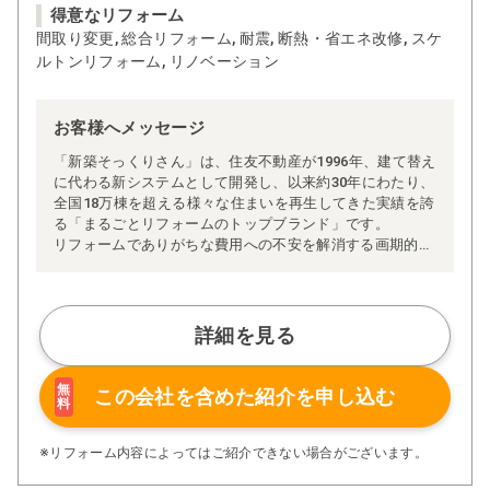
得意なリフォーム
間取り変更, 総合リフォーム, 耐震, 断熱・省エネ改修, スケ
ルトンリフォーム, リノベーション
お客様へメッセージ
「新築そっくりさん」は、住友不動産が1996年、建て替え
に代わる新システムとして開発し、以来約30年にわたり、
全国18万棟を超える様々な住まいを再生してきた実績を誇
る「まるごとリフォームのトップブランド」です。
リフォームでありがちな費用への不安を解消する画期的な
「完全定価制」※、確かな実績を誇る安心の「耐震補
強」、新築住宅の省エネ基準に対応した「高断熱リフォー
ム」、経験豊かなセールスエンジニアによる「一貫担当
制」などが高い信頼を得ています。
詳細を見る
また、大規模リフォームに習熟した施工管理者が現場を統
括する「専属棟梁制」、豊富な実績に裏付けられた充実の
施工マニュアルや検査体制により高い施工品質を実現。
無
この会社を含めた
紹介を申し込む
料
さらに、住友不動産のリフォームならではの充実の保証、
アフターサービス体制で工事後も安心です。
ぜひ、あなたの大切なお住まいの再生を私たちにお任せく
※リフォーム内容によってはご紹介できない場合がございます。
ださい！