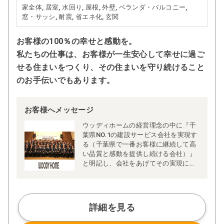
家全体, 居室, 水回り, 屋根, 外壁, ベランダ・バルコニー,
窓・サッシ, 耐震, 省エネ化, 玄関
お客様の100％の幸せと感動を。
私たちの仕事は、お客様が一生安心して幸せに過ご
せる住まいをつくり、その住まいを守り続けること
のお手伝いでもあります。
お客様へメッセージ
ウッディホームの経営理念の中に『千
葉県NO.1の建設サービス会社を実現す
る（千葉県で一番お客様に継続して高
い品質と感動を提供し続ける会社）』
と明記し、会社をあげてその実現に向
かって頑張っています。
リフォームは建設サービス業という理
念を持っており、39年の社歴の中で当
社の理念、ミッションを実践し、お客
詳細を見る
様の幸せと感動を第一に考え、
ISO9001取得継続維持、デザインコン