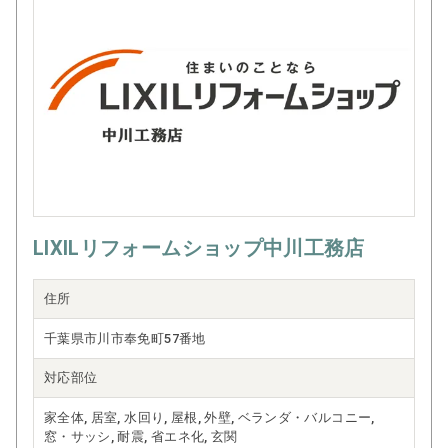
LIXILリフォームショップ中川工務店
住所
千葉県市川市奉免町57番地
対応部位
家全体, 居室, 水回り, 屋根, 外壁, ベランダ・バルコニー,
窓・サッシ, 耐震, 省エネ化, 玄関