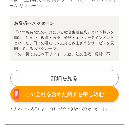
ーム, リノベーション
お客様へメッセージ
「いつもあなたのそばにいる総合生活企業」という想いを
胸に、住まい・教育・医療・介護・エンターテインメント
といった、日々の暮らしを支えるさまざまなサービスを展
開している木下グループ。
その一員である木下リフォームは、注文住宅・賃貸・不動
産などの住まいのプロフェッショナルたちと連携しなが
ら、より快適な住環境をご提供できるよう日々努めていま
す。住まいに関する豊富な知識と経験を活かし、安心して
ご相談いただける体制を整えています。
詳細を見る
私たちが大切にしているのは、お客様一人ひとりに寄り添
ったご提案です。あらかじめ決まったパッケージではな
く、「何に困っているのか」「どんな暮らしを叶えたいの
無
この会社を含めた
紹介を申し込む
料
か」など、お客様のお話を丁寧にお伺いし、予算やご希望
に合わせたリフォームプランをオーダーメイドでご提案し
ています。
※リフォーム内容によってはご紹介できない場合がございます。
また、木下リフォームには長年の経験を積んだ職人が多数
在籍しており、他社で「難しい」と言われた施工にも柔軟
に対応してきた実績があります。