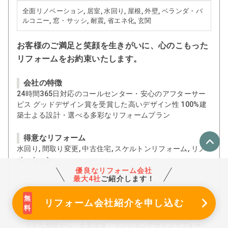
全面リノベーション, 居室, 水回り, 屋根, 外壁, ベランダ・バ
ルコニー, 窓・サッシ, 耐震, 省エネ化, 玄関
お客様のご満足と笑顔を生きがいに、心のこもった
リフォームをお約束いたします。
会社の特徴
24時間365日対応のコールセンター・安心のアフターサー
ビス グッドデザイン賞を受賞した高いデザイン性 100%建
築士よる設計・選べる多彩なリフォームプラン
得意なリフォーム
水回り, 間取り変更, 中古住宅, スケルトンリフォーム, リノ
ベーション
優良なリフォーム会社
最大4社
ご紹介します！
お客様へメッセージ
リフォーム会社紹介
を申し込む
営業・設計・現場監督・アドバイザー、各専門のスタッフ
がお客様の立場に立った住まいづくりを目指します。
小さな修繕から、全面改装・マンションデザインリフォー