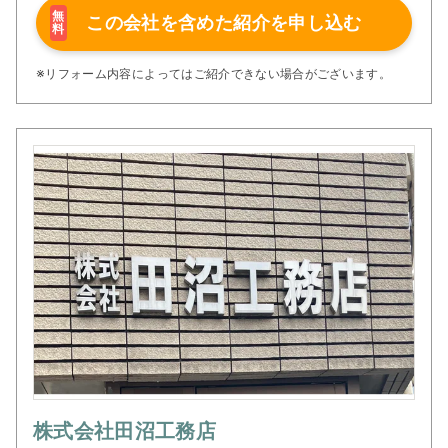
テストをはじめとする多くの賞を頂い
無
この会社を含めた
紹介を申し込む
料
ている実績があります。私たちの仕事
は、お客様が一生安心して幸せに過ご
せる住まいをつくり、その住まいを守
※リフォーム内容によってはご紹介できない場合がございます。
り続けることのお手伝いでもありま
す。
これほど素晴らしい仕事をさせていた
だくにふさわしいホスピタリティマイ
ンド(人を喜ばせ癒す人格)を持ってい
る会社、そう評されるよう従業員一同
精進してまいります。
株式会社田沼工務店