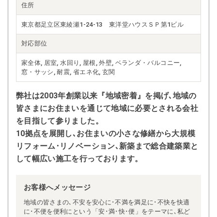
住所
東京都足立区東綾瀬1-24-13 東洋堂ハウスＳＰ第1ビル
対応部位
家全体, 居室, 水回り, 屋根, 外壁, ベランダ・バルコニー,
窓・サッシ, 耐震, 省エネ化, 玄関
弊社は2003年創業以来『地域密着』を掲げ､地域の
皆さまにお住まいを通じて地域に必要とされる会社
を目指して参りました。
10拠点を展開し､お住まいの小さな修繕から大規模
リフォーム･リノベーション､新築まで総合建築業と
して幅広い施工を行っております。
お客様へメッセージ
地域の皆さまの､不安を安心に･不満を満足に･不快を快適
に･不便を便利にという「安･満･快･便」をテーマに､私ど