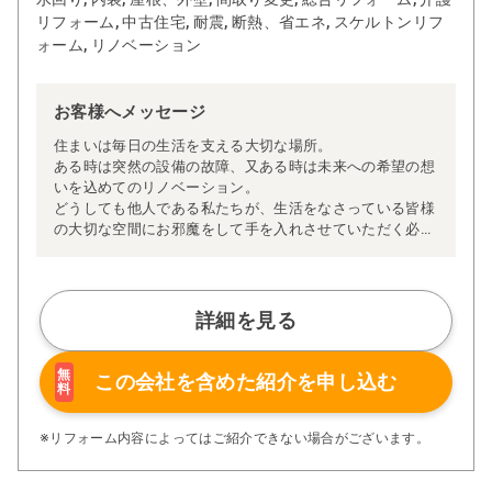
リフォーム, 中古住宅, 耐震, 断熱、省エネ, スケルトンリフ
ォーム, リノベーション
お客様へメッセージ
住まいは毎日の生活を支える大切な場所。
ある時は突然の設備の故障、又ある時は未来への希望の想
いを込めてのリノベーション。
どうしても他人である私たちが、生活をなさっている皆様
の大切な空間にお邪魔をして手を入れさせていただく必要
が生じます。
当社は、お見積り前の無料での事前調査にて私たちの人柄
も知っていただくことで工事に対する様々な不安も解消す
ることができると考え、事前調査でのコミニケ－ションを
詳細を見る
一番に大切にしています。
無
この会社を含めた
紹介を申し込む
料
※リフォーム内容によってはご紹介できない場合がございます。