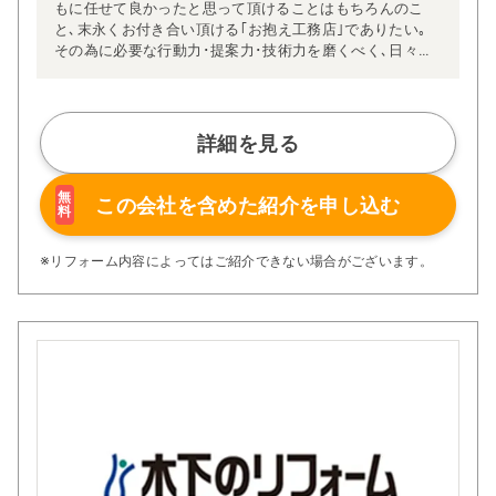
もに任せて良かったと思って頂けることはもちろんのこ
と､末永くお付き合い頂ける｢お抱え工務店｣でありたい｡
その為に必要な行動力･提案力･技術力を磨くべく､日々精
進しています｡
住宅リフォームでの問題は、どこの会社に依頼するか、こ
こが皆さまお悩みになる部分かと思います。安心価格の提
示、施工方法などを明瞭にし、お客様の不安を無くしてご
詳細を見る
満足頂けるリフォームを行うことが私どもの使命と思って
おります。
ぜひ、お客様のご希望をお聞かせ下さい。ご連絡をお待ち
無
この会社を含めた
紹介を申し込む
料
しております。
※リフォーム内容によってはご紹介できない場合がございます。