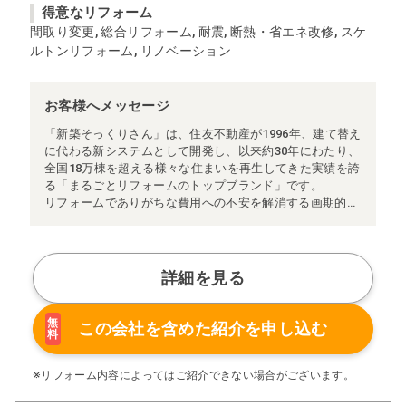
得意なリフォーム
間取り変更, 総合リフォーム, 耐震, 断熱・省エネ改修, スケ
ルトンリフォーム, リノベーション
お客様へメッセージ
「新築そっくりさん」は、住友不動産が1996年、建て替え
に代わる新システムとして開発し、以来約30年にわたり、
全国18万棟を超える様々な住まいを再生してきた実績を誇
る「まるごとリフォームのトップブランド」です。
リフォームでありがちな費用への不安を解消する画期的な
「完全定価制」※、確かな実績を誇る安心の「耐震補
強」、新築住宅の省エネ基準に対応した「高断熱リフォー
ム」、経験豊かなセールスエンジニアによる「一貫担当
制」などが高い信頼を得ています。
詳細を見る
また、大規模リフォームに習熟した施工管理者が現場を統
括する「専属棟梁制」、豊富な実績に裏付けられた充実の
施工マニュアルや検査体制により高い施工品質を実現。
無
この会社を含めた
紹介を申し込む
料
さらに、住友不動産のリフォームならではの充実の保証、
アフターサービス体制で工事後も安心です。
ぜひ、あなたの大切なお住まいの再生を私たちにお任せく
※リフォーム内容によってはご紹介できない場合がございます。
ださい！