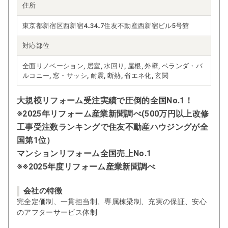
住所
東京都新宿区西新宿4₋34₋7住友不動産西新宿ビル5号館
対応部位
全面リノベーション, 居室, 水回り, 屋根, 外壁, ベランダ・バ
ルコニー, 窓・サッシ, 耐震, 断熱, 省エネ化, 玄関
大規模リフォーム受注実績で圧倒的全国No.1！
※2025年リフォーム産業新聞調べ(500万円以上改修
工事受注数ランキングで住友不動産ハウジングが全
国第1位）
マンションリフォーム全国売上No.1
※※2025年度リフォーム産業新聞調べ
会社の特徴
完全定価制、一貫担当制、専属棟梁制、充実の保証、安心
のアフターサービス体制