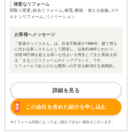
得意なリフォーム
間取り変更, 総合リフォーム, 耐震, 断熱・省エネ改修, スケ
ルトンリフォーム, リノベーション
お客様へメッセージ
「新築そっくりさん」は、住友不動産が1996年、建て替え
に代わる新システムとして開発し、以来約30年にわたり、
全国18万棟を超える様々な住まいを再生してきた実績を誇
る「まるごとリフォームのトップブランド」です。
リフォームでありがちな費用への不安を解消する画期的な
「完全定価制」※、確かな実績を誇る安心の「耐震補
強」、新築住宅の省エネ基準に対応した「高断熱リフォー
ム」、経験豊かなセールスエンジニアによる「一貫担当
制」などが高い信頼を得ています。
詳細を見る
また、大規模リフォームに習熟した施工管理者が現場を統
括する「専属棟梁制」、豊富な実績に裏付けられた充実の
施工マニュアルや検査体制により高い施工品質を実現。
無
この会社を含めた
紹介を申し込む
料
さらに、住友不動産のリフォームならではの充実の保証、
アフターサービス体制で工事後も安心です。
ぜひ、あなたの大切なお住まいの再生を私たちにお任せく
※リフォーム内容によってはご紹介できない場合がございます。
ださい！