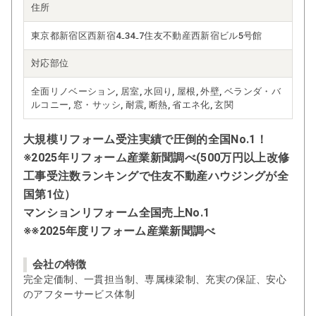
住所
東京都新宿区西新宿4₋34₋7住友不動産西新宿ビル5号館
対応部位
全面リノベーション, 居室, 水回り, 屋根, 外壁, ベランダ・バ
ルコニー, 窓・サッシ, 耐震, 断熱, 省エネ化, 玄関
大規模リフォーム受注実績で圧倒的全国No.1！
※2025年リフォーム産業新聞調べ(500万円以上改修
工事受注数ランキングで住友不動産ハウジングが全
国第1位）
マンションリフォーム全国売上No.1
※※2025年度リフォーム産業新聞調べ
会社の特徴
完全定価制、一貫担当制、専属棟梁制、充実の保証、安心
のアフターサービス体制