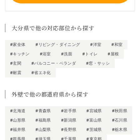
大分県で他の対応部位から探す
#家全体
#リビング・ダイニング
#洋室
#和室
#キッチン
#浴室
#洗面
#トイレ
#屋根
#玄関
#バルコニー・ベランダ
#窓・サッシ
#耐震
#省エネ化
外壁で他の都道府県から探す
#北海道
#青森県
#岩手県
#宮城県
#秋田県
#山形県
#福島県
#新潟県
#富山県
#石川県
#福井県
#山梨県
#長野県
#茨城県
#栃木県
#群馬県
#埼玉県
#千葉県
#東京都