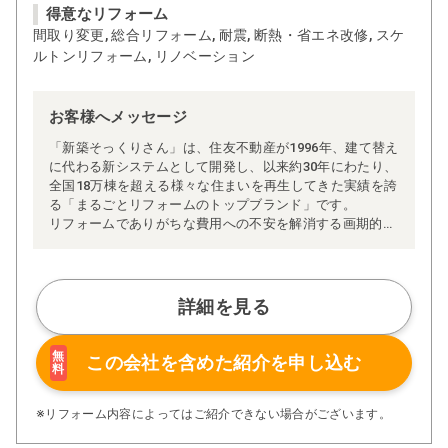
得意なリフォーム
間取り変更, 総合リフォーム, 耐震, 断熱・省エネ改修, スケ
ルトンリフォーム, リノベーション
お客様へメッセージ
「新築そっくりさん」は、住友不動産が1996年、建て替え
に代わる新システムとして開発し、以来約30年にわたり、
全国18万棟を超える様々な住まいを再生してきた実績を誇
る「まるごとリフォームのトップブランド」です。
リフォームでありがちな費用への不安を解消する画期的な
「完全定価制」※、確かな実績を誇る安心の「耐震補
強」、新築住宅の省エネ基準に対応した「高断熱リフォー
ム」、経験豊かなセールスエンジニアによる「一貫担当
制」などが高い信頼を得ています。
詳細を見る
また、大規模リフォームに習熟した施工管理者が現場を統
括する「専属棟梁制」、豊富な実績に裏付けられた充実の
施工マニュアルや検査体制により高い施工品質を実現。
無
この会社を含めた
紹介を申し込む
料
さらに、住友不動産のリフォームならではの充実の保証、
アフターサービス体制で工事後も安心です。
ぜひ、あなたの大切なお住まいの再生を私たちにお任せく
※リフォーム内容によってはご紹介できない場合がございます。
ださい！