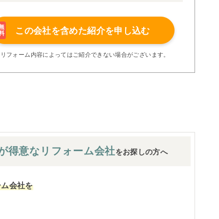
理者が現場を統括する「専属棟梁制」、豊富な実績に裏付け
より高い施工品質を実現。
の充実の保証、アフターサービス体制で工事後も安心です。
無
この会社を含めた
紹介を申し込む
料
たちにお任せください！
い限り着工後の追加費用はありません。
※リフォーム内容によってはご紹介できない場合がございます。
が
得意なリフォーム会社
をお探しの方へ
ーム会社を