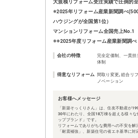
大規模リフォーム受注実績で圧倒的全国
※2025年リフォーム産業新聞調べ(
ハウジングが全国第1位）
マンションリフォーム全国売上No.1
※※2025年度リフォーム産業新聞調べ
会社の特徴
完全定価制、一貫担
体制
得意なリフォーム
間取り変更, 総合リフ
ノベーション
お客様へメッセージ
「新築そっくりさん」は、住友不動産が19
30年にわたり、全国18万棟を超える様々
ップブランド」です。
リフォームでありがちな費用への不安を解
「耐震補強」、新築住宅の省エネ基準に対
アによる「一貫担当制」などが高い信頼を