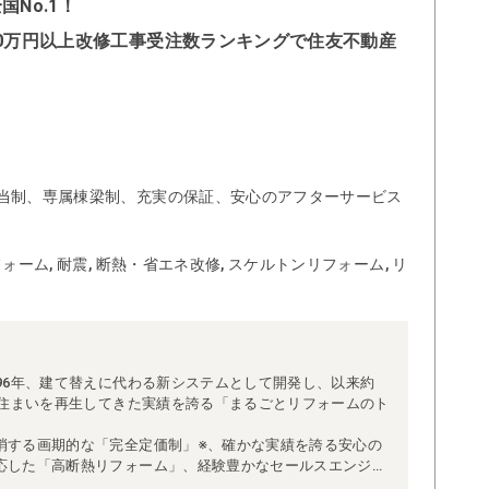
No.1！
500万円以上改修工事受注数ランキングで住友不動産
当制、専属棟梁制、充実の保証、安心のアフターサービス
ォーム, 耐震, 断熱・省エネ改修, スケルトンリフォーム, リ
96年、建て替えに代わる新システムとして開発し、以来約
な住まいを再生してきた実績を誇る「まるごとリフォームのト
消する画期的な「完全定価制」※、確かな実績を誇る安心の
応した「高断熱リフォーム」、経験豊かなセールスエンジニ
得ています。