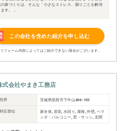
店の家づくりは、そんな「小さなストレス、困りごとを解消
ります。
から明るい南側へ移動し、対面式にリフォームした事例で
族と会話ができるようになり、奥様にも大変喜んでいただき
無
この会社を含めた
紹介を申し込む
したり、家族が自然と集まりやすい動線を見直したりするこ
料
心まで温まる住環境を実現しています。
日常の小さなストレスに目を向け、解消することを通じて毎
※リフォーム内容によってはご紹介できない場合がございます。
暮らしをつくりたいと考えています。
株式会社やまき工務店
住所
茨城県筑西市下中山406-103
対応部位
家全体, 居室, 水回り, 屋根, 外壁, ベラ
ンダ・バルコニー, 窓・サッシ, 玄関