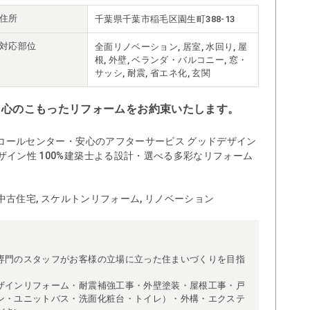
住所
千葉県千葉市稲毛区園生町388-13
対応部位
全面リノベーション, 居室, 水回り, 屋
根, 外壁, ベランダ・バルコニー, 窓・
サッシ, 耐震, 省エネ化, 玄関
、心のこもったリフォームをお約束いたします。
のコールセンター・安心のアフターサービス グッドデザイン
ザイン性 100%建築士よる設計・選べる多彩なリフォーム
 中古住宅, スケルトンリフォーム, リノベーション
専門のスタッフがお客様の立場に立った住まいづくりを目指
ザインリフォーム・耐震補強工事・外壁塗装・屋根工事・戸
ン・ユニットバス・洗面化粧台・トイレ）・外構・エクステ