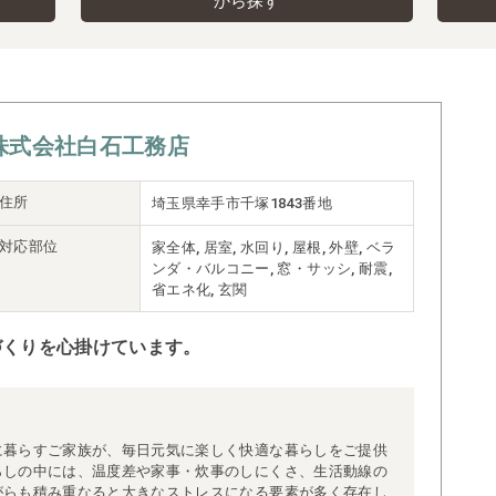
から探す
株式会社白石工務店
住所
埼玉県幸手市千塚1843番地
対応部位
家全体, 居室, 水回り, 屋根, 外壁, ベラ
ンダ・バルコニー, 窓・サッシ, 耐震,
省エネ化, 玄関
づくりを心掛けています。
に暮らすご家族が、毎日元気に楽しく快適な暮らしをご提供
らしの中には、温度差や家事・炊事のしにくさ、生活動線の
がらも積み重なると大きなストレスになる要素が多く存在し