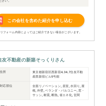
ださい。
無
この会社を含めた
紹介を申し込む
料
※リフォーム内容によってはご紹介できない場合がございます。
住友不動産の新築そっくりさん
住所
東京都新宿区西新宿4₋34₋7住友不動
産西新宿ビル5号館
対応部位
全面リノベーション, 居室, 水回り, 屋
根, 外壁, ベランダ・バルコニー, 窓・
サッシ, 耐震, 断熱, 省エネ化, 玄関