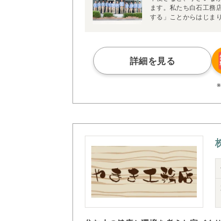
ます。私たち白石工務
する」ことからはじま
キッチンの位置を北側
は、家事をしながら家
ました。
詳細を見る
住まいの温度差を減ら
とで、身体だけでなく
白石工務店は、そんな
日元気に楽しく快適な