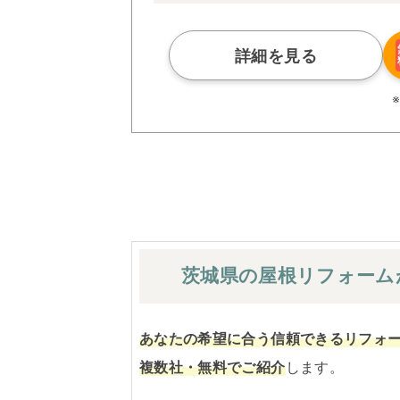
また、大規模リフォームに習熟した施工管
られた充実の施工マニュアルや検査体制に
さらに、住友不動産のリフォームならでは
詳細を見る
ぜひ、あなたの大切なお住まいの再生を私
※お客様のご要望による工事内容変更がな
茨城県の屋根
リフォーム
あなたの希望に合う信頼できるリフォ
複数社・無料でご紹介
します。