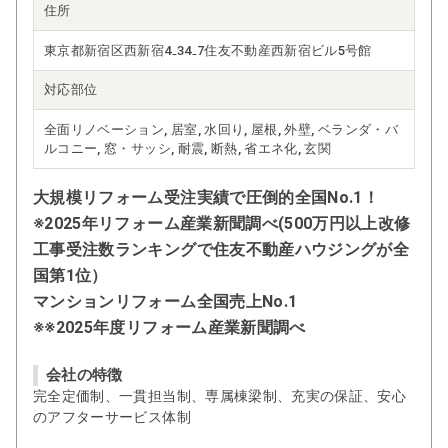
住所
東京都新宿区西新宿4₋34₋7住友不動産西新宿ビル5号館
対応部位
全面リノベーション, 居室, 水回り, 屋根, 外壁, ベランダ・バ
ルコニー, 窓・サッシ, 耐震, 断熱, 省エネ化, 玄関
大規模リフォーム受注実績で圧倒的全国No.1！
※2025年リフォーム産業新聞調べ(500万円以上改修
工事受注数ランキングで住友不動産ハウジングが全
国第1位）
マンションリフォーム全国売上No.1
※※2025年度リフォーム産業新聞調べ
会社の特徴
完全定価制、一貫担当制、専属棟梁制、充実の保証、安心
のアフターサービス体制