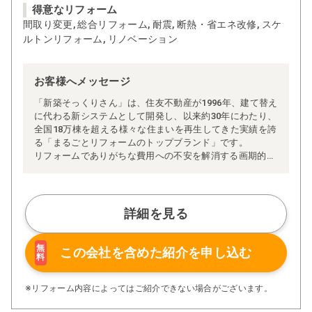
得意なリフォーム
間取り変更, 総合リフォーム, 耐震, 断熱・省エネ改修, スケ
ルトンリフォーム, リノベーション
お客様へメッセージ
「新築そっくりさん」は、住友不動産が1996年、建て替え
に代わる新システムとして開発し、以来約30年にわたり、
全国18万棟を超える様々な住まいを再生してきた実績を誇
る「まるごとリフォームのトップブランド」です。
リフォームでありがちな費用への不安を解消する画期的な
「完全定価制」※、確かな実績を誇る安心の「耐震補
強」、新築住宅の省エネ基準に対応した「高断熱リフォー
ム」、経験豊かなセールスエンジニアによる「一貫担当
制」などが高い信頼を得ています。
詳細を見る
また、大規模リフォームに習熟した施工管理者が現場を統
括する「専属棟梁制」、豊富な実績に裏付けられた充実の
施工マニュアルや検査体制により高い施工品質を実現。
無
この会社を含めた
紹介を申し込む
料
さらに、住友不動産のリフォームならではの充実の保証、
アフターサービス体制で工事後も安心です。
ぜひ、あなたの大切なお住まいの再生を私たちにお任せく
※リフォーム内容によってはご紹介できない場合がございます。
ださい！