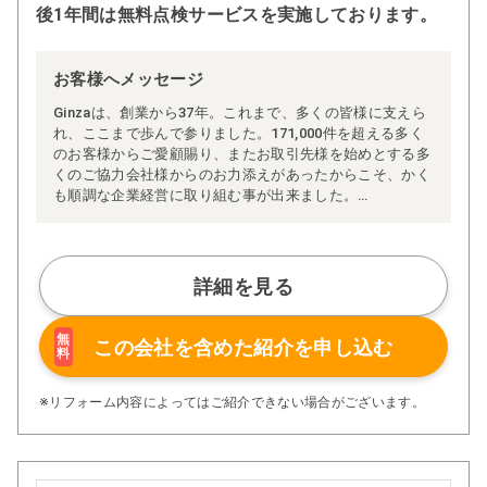
後1年間は無料点検サービスを実施しております。
お客様へメッセージ
Ginzaは、創業から37年。これまで、多くの皆様に支えら
れ、ここまで歩んで参りました。171,000件を超える多く
のお客様からご愛顧賜り、またお取引先様を始めとする多
くのご協力会社様からのお力添えがあったからこそ、かく
も順調な企業経営に取り組む事が出来ました。
皆様からの温かいご支援の数々には、心より感謝申し上げ
ます。
Ginzaは、お客様満足度の向上を第一に、従業員の生活安
定はもちろんの事、延いては事業を通じて社会貢献活動の
詳細を見る
一翼を担うという使命の基、文字通り「社会の公器」を目
指して日々活動に取り組んでおります。
「企業は社会の公器」であり、健全な企業経営が日本経済
無
この会社を含めた
紹介を申し込む
料
を支え、人々を豊かにし、行く行くは国の発展に寄与する
ものであると信じ、今後も努力を惜しまず続けて参りま
す。
※リフォーム内容によってはご紹介できない場合がございます。