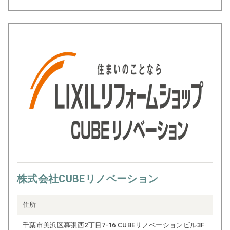
対応。間取り変更やスケルトンリフォ
ーム、部分改修まで幅広く承っており
ます。ご希望に沿った間取り図や3Dイ
メージパースを無料で作成・ご提供
し、理想の住まいを視覚的にイメージ
していただけます。
また、女性スタッフが多いのも当社の
特徴の一つ。家事動線や収納など、女
性ならではの視点からきめ細かなご提
案が可能です。
見積り・現地調査は無料、しつこい営
業は一切いたしません。
「どこに頼めばいいかわからない」そ
んな方も、まずはお気軽にご相談くだ
さい。
株式会社CUBEリノベーション
住所
千葉市美浜区幕張西2丁目7-16 CUBEリノベーションビル3F