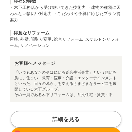
会社の特徴
・木下工務店から受け継いできた技術力 ・建物の種類に囚
われない幅広い対応力 ・こだわりや予算に応じたプラン提
案力
得意なリフォーム
屋根, 外壁, 間取り変更, 総合リフォーム, スケルトンリフォ
ーム, リノベーション
お客様へメッセージ
「いつもあなたのそばにいる総合生活企業」という想いを
胸に、住まい・教育・医療・介護・エンターテインメント
といった、日々の暮らしを支えるさまざまなサービスを展
開している木下グループ。
その一員である木下リフォームは、注文住宅・賃貸・不動
産などの住まいのプロフェッショナルたちと連携しなが
ら、より快適な住環境をご提供できるよう日々努めていま
す。住まいに関する豊富な知識と経験を活かし、安心して
ご相談いただける体制を整えています。
詳細を見る
私たちが大切にしているのは、お客様一人ひとりに寄り添
ったご提案です。あらかじめ決まったパッケージではな