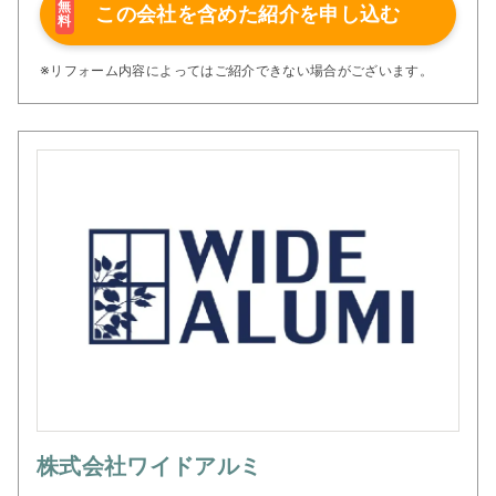
く、「何に困っているのか」「どんな暮らしを叶えたいの
無
この会社を含めた
紹介を申し込む
料
か」など、お客様のお話を丁寧にお伺いし、予算やご希望
に合わせたリフォームプランをオーダーメイドでご提案し
ています。
※リフォーム内容によってはご紹介できない場合がございます。
また、木下リフォームには長年の経験を積んだ職人が多数
在籍しており、他社で「難しい」と言われた施工にも柔軟
に対応してきた実績があります。
部分的なリフォームから建物全体の大規模修繕まで、幅広
いご要望にお応えできる体制を整えており、細部にまでこ
だわり抜く姿勢と確かな技術で、お客様の想いをかたちに
いたします
株式会社ワイドアルミ