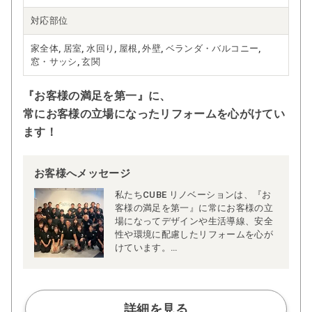
対応部位
家全体, 居室, 水回り, 屋根, 外壁, ベランダ・バルコニー,
窓・サッシ, 玄関
『お客様の満足を第一』に、
常にお客様の立場になったリフォームを心がけてい
ます！
お客様へメッセージ
私たちCUBE リノベーションは、『お
客様の満足を第一』に常にお客様の立
場になってデザインや生活導線、安全
性や環境に配慮したリフォームを心が
けています。
ご家庭によって生活習慣やライフスタ
イルなどが異なりますのでプランも一
軒一軒違います。私たちは、全てのお
客様に喜んでいただきたいという想い
詳細を見る