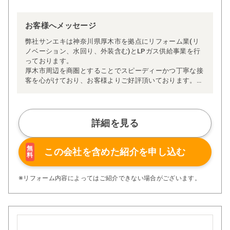
お客様へメッセージ
弊社サンエキは神奈川県厚木市を拠点にリフォーム業(リ
ノベーション、水回り、外装含む)とLPガス供給事業を行
っております。
厚木市周辺を商圏とすることでスピーディーかつ丁寧な接
客を心がけており、お客様よりご好評頂いております。特
にGoogleクチコミについてはクチコミ数、評価共に神奈
川県県央地区No.1の評価を頂いております。
お客様に「安心」をお届けできるよう日々邁進して参りま
すので、お気軽にお問合せ下さい！
詳細を見る
無
この会社を含めた
紹介を申し込む
料
※リフォーム内容によってはご紹介できない場合がございます。