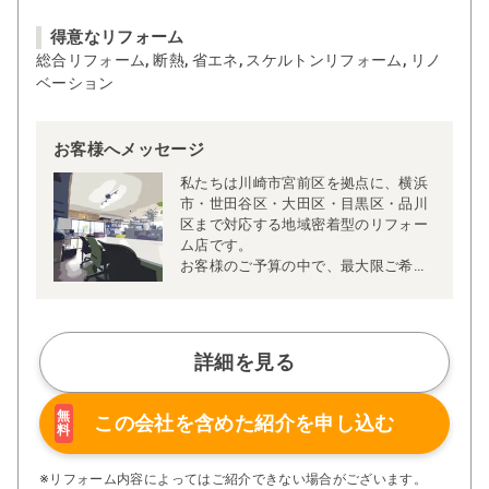
得意なリフォーム
総合リフォーム, 断熱, 省エネ, スケルトンリフォーム, リノ
ベーション
お客様へメッセージ
私たちは川崎市宮前区を拠点に、横浜
市・世田谷区・大田区・目黒区・品川
区まで対応する地域密着型のリフォー
ム店です。
お客様のご予算の中で、最大限ご希望
に近づけるご提案を心がけておりま
す。できること・できないことを事前
にはっきりとご説明することで、「追
加費用がかさんだ」「思っていた仕上
詳細を見る
がりと違った」といったトラブルを防
ぎ、安心してリフォームをお任せいた
だいております。
無
この会社を含めた
紹介を申し込む
料
インテリアコーディネーターや相続診
断士と連携しながら、将来を見据えた
資金計画やローンに関するご相談にも
※リフォーム内容によってはご紹介できない場合がございます。