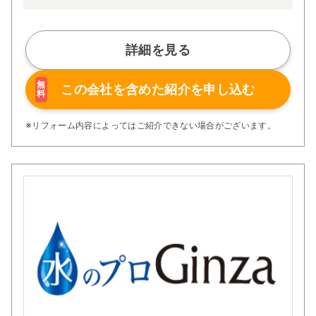
勢」、そして「スタッフ一人ひとりの成長と安定を図り、
社会に貢献すること」です。これらの理念は、家づくりだ
けでなく、関わるすべてのプロセスに反映されており、単
なる建築ではなく「暮らしの価値を創造する」ことを目指
詳細を見る
します。
性能面でも非常に高い品質を誇ります。すべての住宅は長
期優良住宅仕様で、断熱等性能等級6を取得。
無
この会社を含めた
紹介を申し込む
料
外皮平均熱貫流率（Ua値）0.46という優れた断熱性能に
より、夏は涼しく冬は暖かい快適な住環境を実現していま
す。
※リフォーム内容によってはご紹介できない場合がございます。
また、構造面では耐震等級3を標準とし、地震の揺れを軽
減する制振ダンパーも全棟に標準装備。さらに構造計算書
付きで、安全性に対する信頼性も明確に示しています。