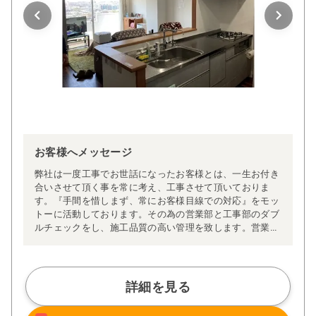
お客様へメッセージ
弊社は一度工事でお世話になったお客様とは、一生お付き
合いさせて頂く事を常に考え、工事させて頂いておりま
す。『手間を惜しまず、常にお客様目線での対応』をモッ
トーに活動しております。その為の営業部と工事部のダブ
ルチェックをし、施工品質の高い管理を致します。営業担
当が、一貫して工事完了まで対応させて頂く事で、工事期
間中のお客様の不安や疑問も即時解決致します。それも営
業、工事、職人とのコミュニケーション力により対応でき
る強みです。
詳細を見る
イレギュラーな対応もお任せ下さい。豊富な施工スキル、
経験値により色々なご提案をさせて頂きます。逆に必要の