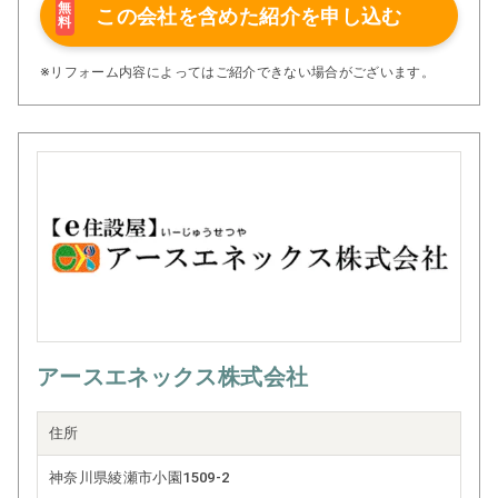
ない工事は、正直にお伝え致します。何故なら、その先も
無
この会社を含めた
紹介を申し込む
料
お付き合いさせて頂きたいからです。
そんな日頃の対応を評価して頂いた結果が、リピート率の
高さやご紹介を頂き、高評価な口コミも頂けております。
※リフォーム内容によってはご紹介できない場合がございます。
そこも弊社の売りの一つです。
工事の大小に関わらず、どんな相談事も対応致します。御
見積は無料にて対応致します。また、各種保険・補助金等
の対応もしています。
アースエネックス株式会社
住所
神奈川県綾瀬市小園1509-2