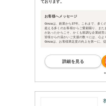
ております。
お客様へメッセージ
Ginzaは、創業から37年。これまで、多く
超える多くのお客様からご愛顧賜り、また
があったからこそ、かくも順調な企業経営
皆様からの温かいご支援の数々には、心よ
Ginzaは、お客様満足度の向上を第一に
会貢献活動の一翼を担うという使命の基、
ります。
「企業は社会の公器」であり、健全な企業
展に寄与するものであると信じ、今後も努
詳細を見る