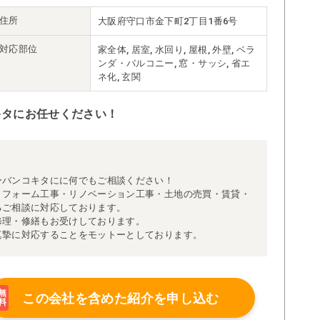
住所
大阪府守口市金下町2丁目1番6号
対応部位
家全体, 居室, 水回り, 屋根, 外壁, ベラ
ンダ・バルコニー, 窓・サッシ, 省エ
ネ化, 玄関
キタにお任せください！
ーバンコキタにに何でもご相談ください！
リフォーム工事・リノベーション工事・土地の売買・賃貸・
るご相談に対応しております。
修理・修繕もお受けしております。
真摯に対応することをモットーとしております。
無
この会社を含めた
紹介を申し込む
料