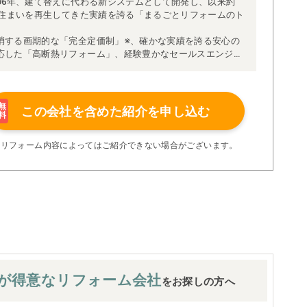
96年、建て替えに代わる新システムとして開発し、以来約
な住まいを再生してきた実績を誇る「まるごとリフォームのト
消する画期的な「完全定価制」※、確かな実績を誇る安心の
応した「高断熱リフォーム」、経験豊かなセールスエンジニ
得ています。
理者が現場を統括する「専属棟梁制」、豊富な実績に裏付け
より高い施工品質を実現。
の充実の保証、アフターサービス体制で工事後も安心です。
無
この会社を含めた
紹介を申し込む
料
たちにお任せください！
い限り着工後の追加費用はありません。
※リフォーム内容によってはご紹介できない場合がございます。
が
得意なリフォーム会社
をお探しの方へ