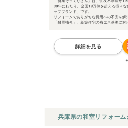
「新築そっくりさん」は、住友不動産が19
30年にわたり、全国18万棟を超える様々
ップブランド」です。
リフォームでありがちな費用への不安を解
「耐震補強」、新築住宅の省エネ基準に対
アによる「一貫担当制」などが高い信頼を
また、大規模リフォームに習熟した施工管
られた充実の施工マニュアルや検査体制に
さらに、住友不動産のリフォームならでは
詳細を見る
ぜひ、あなたの大切なお住まいの再生を私
※お客様のご要望による工事内容変更がな
兵庫県の和室
リフォーム