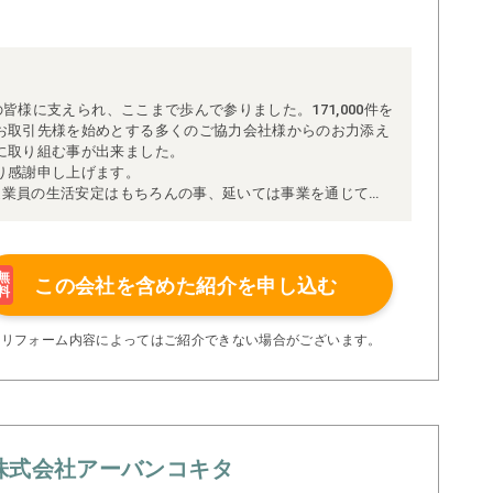
の皆様に支えられ、ここまで歩んで参りました。171,000件を
お取引先様を始めとする多くのご協力会社様からのお力添え
に取り組む事が出来ました。
り感謝申し上げます。
、従業員の生活安定はもちろんの事、延いては事業を通じて社
文字通り「社会の公器」を目指して日々活動に取り組んでお
経営が日本経済を支え、人々を豊かにし、行く行くは国の発
力を惜しまず続けて参ります。
無
この会社を含めた
紹介を申し込む
料
※リフォーム内容によってはご紹介できない場合がございます。
株式会社アーバンコキタ