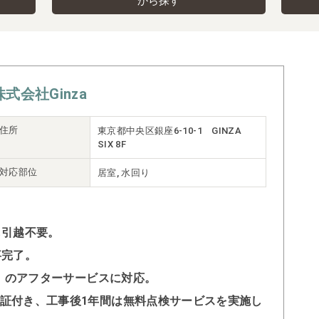
から探す
株式会社Ginza
住所
東京都中央区銀座6-10-1 GINZA
SIX 8F
対応部位
居室, 水回り
も引越不要。
事完了。
ロー）のアフターサービスに対応。
の保証付き、工事後1年間は無料点検サービスを実施し