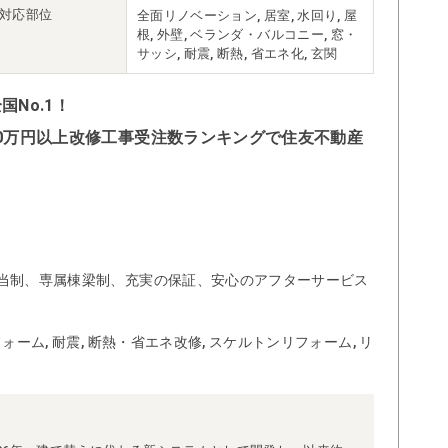
対応部位
全面リノベーション, 居室, 水回り, 屋
根, 外壁, ベランダ・バルコニー, 窓・
サッシ, 耐震, 断熱, 省エネ化, 玄関
No.1！
500万円以上改修工事受注数ランキングで住友不動産
当制、専属棟梁制、充実の保証、安心のアフターサービス
ォーム, 耐震, 断熱・省エネ改修, スケルトンリフォーム, リ