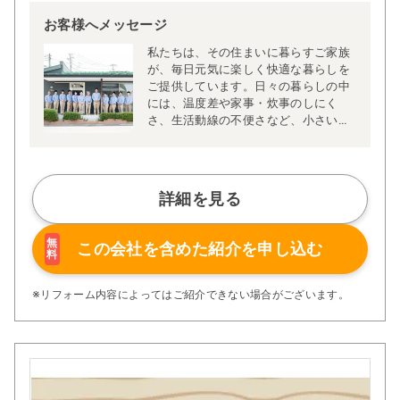
お客様へメッセージ
私たちは、その住まいに暮らすご家族
が、毎日元気に楽しく快適な暮らしを
ご提供しています。日々の暮らしの中
には、温度差や家事・炊事のしにく
さ、生活動線の不便さなど、小さいな
がらも積み重なると大きなストレスに
なる要素が多く存在します。私たち白
石工務店の家づくりは、そんな「小さ
なストレス、困りごとを解消する」こ
詳細を見る
とからはじまります。
キッチンの位置を北側から明るい南側
無
この会社を含めた
紹介を申し込む
料
へ移動し、対面式にリフォームした事
例では、家事をしながら家族と会話が
できるようになり、奥様にも大変喜ん
※リフォーム内容によってはご紹介できない場合がございます。
でいただきました。
住まいの温度差を減らしたり、家族が
自然と集まりやすい動線を見直したり
することで、身体だけでなく心まで温
まる住環境を実現しています。
白石工務店は、そんな日常の小さなス