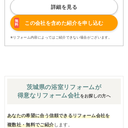
制」などが高い信頼を得ています。
詳細を見る
また、大規模リフォームに習熟した施工管理者が現場を統
括する「専属棟梁制」、豊富な実績に裏付けられた充実の
施工マニュアルや検査体制により高い施工品質を実現。
無
この会社を含めた
紹介を申し込む
料
さらに、住友不動産のリフォームならではの充実の保証、
アフターサービス体制で工事後も安心です。
ぜひ、あなたの大切なお住まいの再生を私たちにお任せく
※リフォーム内容によってはご紹介できない場合がございます。
ださい！
※お客様のご要望による工事内容変更がない限り着工後の
追加費用はありません。
茨城県の浴室
リフォームが
得意なリフォーム会社
をお探しの方へ
あなたの希望に合う信頼できるリフォーム会社を
複数社・無料でご紹介
します。