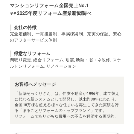
マンションリフォーム全国売上No.1
※※2025年度リフォーム産業新聞調べ
会社の特徴
完全定価制、一貫担当制、専属棟梁制、充実の保証、安心
のアフターサービス体制
得意なリフォーム
間取り変更, 総合リフォーム, 耐震, 断熱・省エネ改修, スケ
ルトンリフォーム, リノベーション
お客様へメッセージ
「新築そっくりさん」は、住友不動産が1996年、建て替え
に代わる新システムとして開発し、以来約30年にわたり、
全国18万棟を超える様々な住まいを再生してきた実績を誇
る「まるごとリフォームのトップブランド」です。
リフォームでありがちな費用への不安を解消する画期的な
「完全定価制」※、確かな実績を誇る安心の「耐震補
強」、新築住宅の省エネ基準に対応した「高断熱リフォー
ム」、経験豊かなセールスエンジニアによる「一貫担当