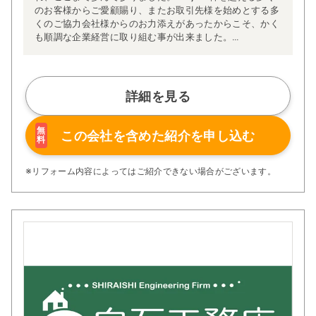
のお客様からご愛顧賜り、またお取引先様を始めとする多
くのご協力会社様からのお力添えがあったからこそ、かく
も順調な企業経営に取り組む事が出来ました。
皆様からの温かいご支援の数々には、心より感謝申し上げ
ます。
Ginzaは、お客様満足度の向上を第一に、従業員の生活安
定はもちろんの事、延いては事業を通じて社会貢献活動の
詳細を見る
一翼を担うという使命の基、文字通り「社会の公器」を目
指して日々活動に取り組んでおります。
「企業は社会の公器」であり、健全な企業経営が日本経済
無
この会社を含めた
紹介を申し込む
料
を支え、人々を豊かにし、行く行くは国の発展に寄与する
ものであると信じ、今後も努力を惜しまず続けて参りま
す。
※リフォーム内容によってはご紹介できない場合がございます。