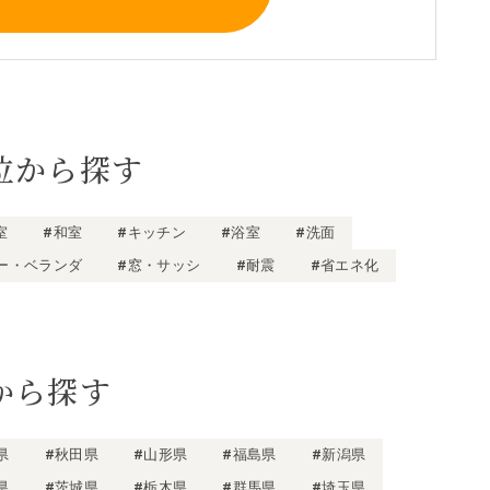
位から探す
室
#和室
#キッチン
#浴室
#洗面
ー・ベランダ
#窓・サッシ
#耐震
#省エネ化
から探す
県
#秋田県
#山形県
#福島県
#新潟県
県
#茨城県
#栃木県
#群馬県
#埼玉県