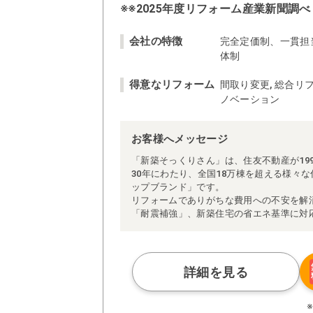
※※2025年度リフォーム産業新聞調べ
会社の特徴
完全定価制、一貫担
体制
得意なリフォーム
間取り変更, 総合リフ
ノベーション
お客様へメッセージ
「新築そっくりさん」は、住友不動産が19
30年にわたり、全国18万棟を超える様々
ップブランド」です。
リフォームでありがちな費用への不安を解
「耐震補強」、新築住宅の省エネ基準に対
アによる「一貫担当制」などが高い信頼を
また、大規模リフォームに習熟した施工管
られた充実の施工マニュアルや検査体制に
さらに、住友不動産のリフォームならでは
詳細を見る
ぜひ、あなたの大切なお住まいの再生を私
※お客様のご要望による工事内容変更がな