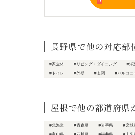
長野県で他の対応部
#家全体
#リビング・ダイニング
#洋
#トイレ
#外壁
#玄関
#バルコニ
屋根で他の都道府県
#北海道
#青森県
#岩手県
#宮城
#富山県
#石川県
#福井県
#山梨