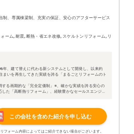
当制、専属棟梁制、充実の保証、安心のアフターサービス
ォーム, 耐震, 断熱・省エネ改修, スケルトンリフォーム, リ
96年、建て替えに代わる新システムとして開発し、以来約
な住まいを再生してきた実績を誇る「まるごとリフォームのト
消する画期的な「完全定価制」※、確かな実績を誇る安心の
応した「高断熱リフォーム」、経験豊かなセールスエンジニ
得ています。
理者が現場を統括する「専属棟梁制」、豊富な実績に裏付け
より高い施工品質を実現。
の充実の保証、アフターサービス体制で工事後も安心です。
無
この会社を含めた
紹介を申し込む
料
たちにお任せください！
い限り着工後の追加費用はありません。
※リフォーム内容によってはご紹介できない場合がございます。