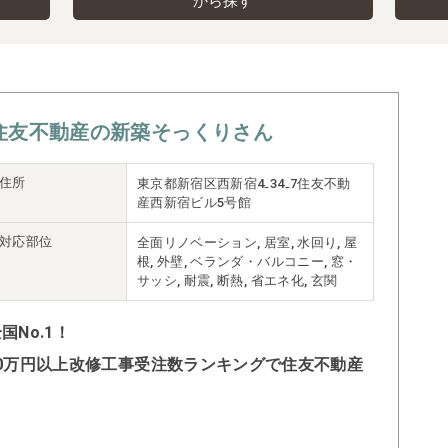
から探す
住友不動産の新築そっくりさん
住所
東京都新宿区西新宿4₋34₋7住友不動
産西新宿ビル5号館
対応部位
全面リノベーション, 居室, 水回り, 屋
根, 外壁, ベランダ・バルコニー, 窓・
サッシ, 耐震, 断熱, 省エネ化, 玄関
No.1！
500万円以上改修工事受注数ランキングで住友不動産