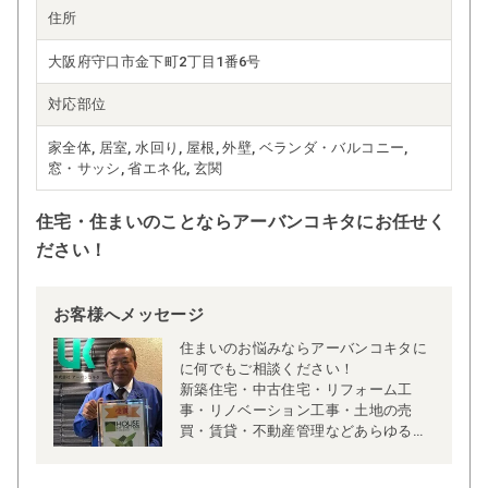
住所
大阪府守口市金下町2丁目1番6号
対応部位
家全体, 居室, 水回り, 屋根, 外壁, ベランダ・バルコニー,
窓・サッシ, 省エネ化, 玄関
住宅・住まいのことならアーバンコキタにお任せく
ださい！
お客様へメッセージ
住まいのお悩みならアーバンコキタに
に何でもご相談ください！
新築住宅・中古住宅・リフォーム工
事・リノベーション工事・土地の売
買・賃貸・不動産管理などあらゆるご
相談に対応しております。
もちろん簡単な工事や修理・修繕もお