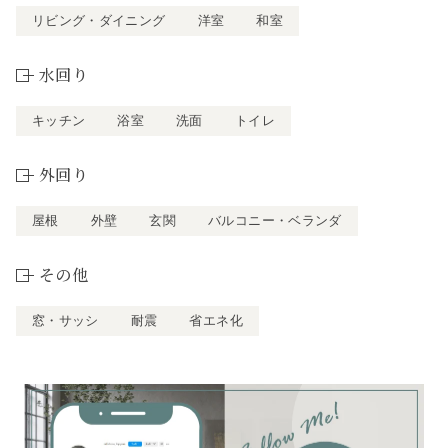
リビング・ダイニング
洋室
和室
水回り
キッチン
浴室
洗面
トイレ
外回り
屋根
外壁
玄関
バルコニー・ベランダ
その他
窓・サッシ
耐震
省エネ化