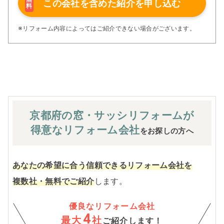
この会社を含めた
紹介を申し込む
料
さらに、住友不動産のリフォームならではの充実の保証、
アフターサービス体制で工事後も安心です。
ぜひ、あなたの大切なお住まいの再生を私たちにお任せく
※リフォーム内容によってはご紹介できない場合がございます。
ださい！
※お客様のご要望による工事内容変更がない限り着工後の
追加費用はありません。
京都府の窓・サッシ
リフォームが
得意なリフォーム会社
をお探しの方へ
あなたの希望に合う信頼できるリフォーム会社を
複数社・無料でご紹介
します。
優良なリフォーム会社
4
最大
社
ご紹介します！