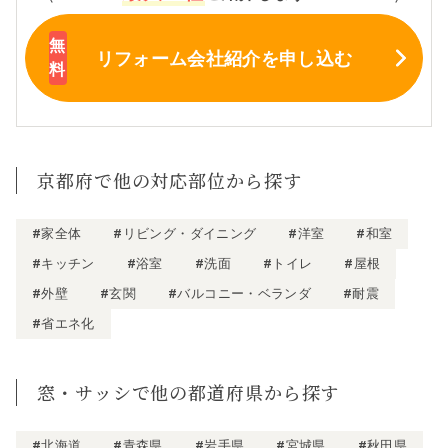
リフォーム会社紹介
を申し込む
京都府で他の対応部位から探す
#家全体
#リビング・ダイニング
#洋室
#和室
#キッチン
#浴室
#洗面
#トイレ
#屋根
#外壁
#玄関
#バルコニー・ベランダ
#耐震
#省エネ化
窓・サッシで他の都道府県から探す
#北海道
#青森県
#岩手県
#宮城県
#秋田県