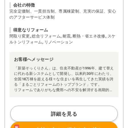
会社の特徴
完全定価制、一貫担当制、専属棟梁制、充実の保証、安心
のアフターサービス体制
得意なリフォーム
間取り変更, 総合リフォーム, 耐震, 断熱・省エネ改修, スケ
ルトンリフォーム, リノベーション
お客様へメッセージ
「新築そっくりさん」は、住友不動産が1996年、建て替え
に代わる新システムとして開発し、以来約30年にわたり、
全国18万棟を超える様々な住まいを再生してきた実績を誇
る「まるごとリフォームのトップブランド」です。
リフォームでありがちな費用への不安を解消する画期的な
「完全定価制」※、確かな実績を誇る安心の「耐震補
強」、新築住宅の省エネ基準に対応した「高断熱リフォー
ム」、経験豊かなセールスエンジニアによる「一貫担当
制」などが高い信頼を得ています。
詳細を見る
また、大規模リフォームに習熟した施工管理者が現場を統
括する「専属棟梁制」、豊富な実績に裏付けられた充実の
施工マニュアルや検査体制により高い施工品質を実現。
無