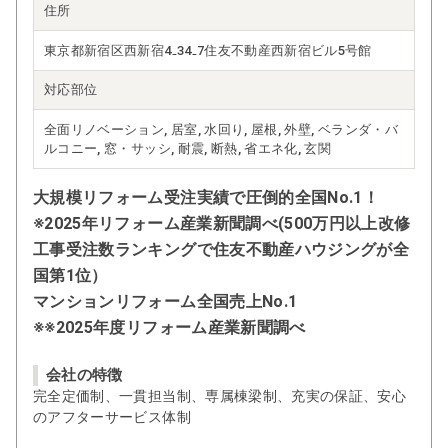
住所
東京都新宿区西新宿4₋34₋7住友不動産西新宿ビル5号館
対応部位
全面リノベーション, 居室, 水回り, 屋根, 外壁, ベランダ・バ
ルコニー, 窓・サッシ, 耐震, 断熱, 省エネ化, 玄関
大規模リフォーム受注実績で圧倒的全国No.1！
※2025年リフォーム産業新聞調べ(500万円以上改修
工事受注数ランキングで住友不動産ハウジングが全
国第1位）
マンションリフォーム全国売上No.1
※※2025年度リフォーム産業新聞調べ
会社の特徴
完全定価制、一貫担当制、専属棟梁制、充実の保証、安心
のアフターサービス体制