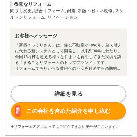
得意なリフォーム
間取り変更, 総合リフォーム, 耐震, 断熱・省エネ改修, スケ
ルトンリフォーム, リノベーション
お客様へメッセージ
「新築そっくりさん」は、住友不動産が1996年、建て替え
に代わる新システムとして開発し、以来約30年にわたり、
全国18万棟を超える様々な住まいを再生してきた実績を誇
る「まるごとリフォームのトップブランド」です。
リフォームでありがちな費用への不安を解消する画期的な
「完全定価制」※、確かな実績を誇る安心の「耐震補
強」、新築住宅の省エネ基準に対応した「高断熱リフォー
ム」、経験豊かなセールスエンジニアによる「一貫担当
制」などが高い信頼を得ています。
詳細を見る
また、大規模リフォームに習熟した施工管理者が現場を統
括する「専属棟梁制」、豊富な実績に裏付けられた充実の
施工マニュアルや検査体制により高い施工品質を実現。
無
この会社を含めた
紹介を申し込む
料
さらに、住友不動産のリフォームならではの充実の保証、
アフターサービス体制で工事後も安心です。
ぜひ、あなたの大切なお住まいの再生を私たちにお任せく
※リフォーム内容によってはご紹介できない場合がございます。
ださい！