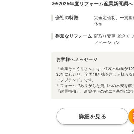
※※2025年度リフォーム産業新聞調べ
会社の特徴
完全定価制、一貫担
体制
得意なリフォーム
間取り変更, 総合リフ
ノベーション
お客様へメッセージ
「新築そっくりさん」は、住友不動産が19
30年にわたり、全国18万棟を超える様々
ップブランド」です。
リフォームでありがちな費用への不安を解
「耐震補強」、新築住宅の省エネ基準に対
アによる「一貫担当制」などが高い信頼を
また、大規模リフォームに習熟した施工管
られた充実の施工マニュアルや検査体制に
さらに、住友不動産のリフォームならでは
詳細を見る
ぜひ、あなたの大切なお住まいの再生を私
※お客様のご要望による工事内容変更がな