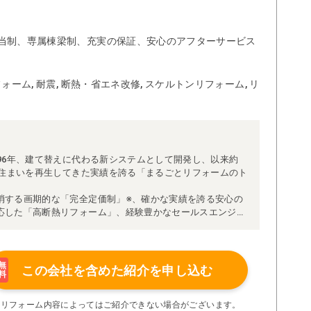
当制、専属棟梁制、充実の保証、安心のアフターサービス
ォーム, 耐震, 断熱・省エネ改修, スケルトンリフォーム, リ
96年、建て替えに代わる新システムとして開発し、以来約
な住まいを再生してきた実績を誇る「まるごとリフォームのト
消する画期的な「完全定価制」※、確かな実績を誇る安心の
応した「高断熱リフォーム」、経験豊かなセールスエンジニ
得ています。
理者が現場を統括する「専属棟梁制」、豊富な実績に裏付け
より高い施工品質を実現。
の充実の保証、アフターサービス体制で工事後も安心です。
無
この会社を含めた
紹介を申し込む
料
たちにお任せください！
い限り着工後の追加費用はありません。
※リフォーム内容によってはご紹介できない場合がございます。