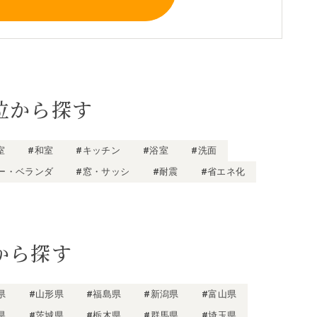
位から探す
室
#和室
#キッチン
#浴室
#洗面
ー・ベランダ
#窓・サッシ
#耐震
#省エネ化
から探す
県
#山形県
#福島県
#新潟県
#富山県
県
#茨城県
#栃木県
#群馬県
#埼玉県