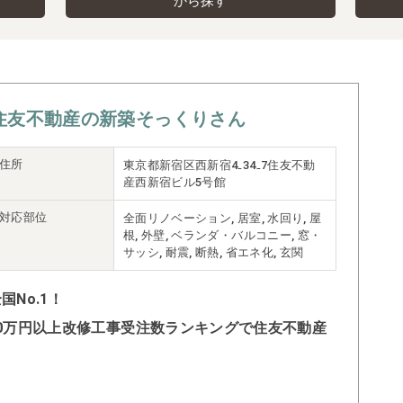
から探す
住友不動産の新築そっくりさん
住所
東京都新宿区西新宿4₋34₋7住友不動
産西新宿ビル5号館
対応部位
全面リノベーション, 居室, 水回り, 屋
根, 外壁, ベランダ・バルコニー, 窓・
サッシ, 耐震, 断熱, 省エネ化, 玄関
No.1！
500万円以上改修工事受注数ランキングで住友不動産