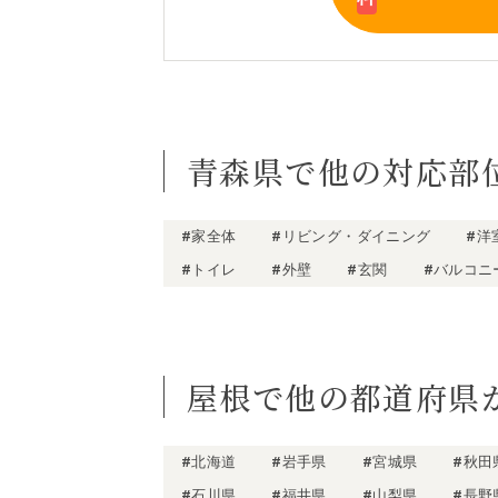
青森県で他の対応部
#家全体
#リビング・ダイニング
#洋
#トイレ
#外壁
#玄関
#バルコニ
屋根で他の都道府県
#北海道
#岩手県
#宮城県
#秋田
#石川県
#福井県
#山梨県
#長野