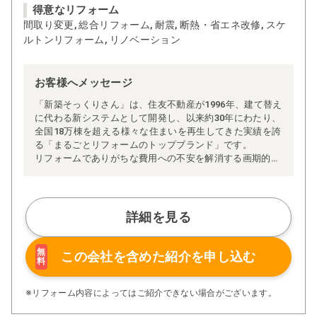
得意なリフォーム
間取り変更, 総合リフォーム, 耐震, 断熱・省エネ改修, スケ
ルトンリフォーム, リノベーション
お客様へメッセージ
「新築そっくりさん」は、住友不動産が1996年、建て替え
に代わる新システムとして開発し、以来約30年にわたり、
全国18万棟を超える様々な住まいを再生してきた実績を誇
る「まるごとリフォームのトップブランド」です。
リフォームでありがちな費用への不安を解消する画期的な
「完全定価制」※、確かな実績を誇る安心の「耐震補
強」、新築住宅の省エネ基準に対応した「高断熱リフォー
ム」、経験豊かなセールスエンジニアによる「一貫担当
制」などが高い信頼を得ています。
詳細を見る
また、大規模リフォームに習熟した施工管理者が現場を統
括する「専属棟梁制」、豊富な実績に裏付けられた充実の
施工マニュアルや検査体制により高い施工品質を実現。
無
この会社を含めた
紹介を申し込む
料
さらに、住友不動産のリフォームならではの充実の保証、
アフターサービス体制で工事後も安心です。
ぜひ、あなたの大切なお住まいの再生を私たちにお任せく
※リフォーム内容によってはご紹介できない場合がございます。
ださい！