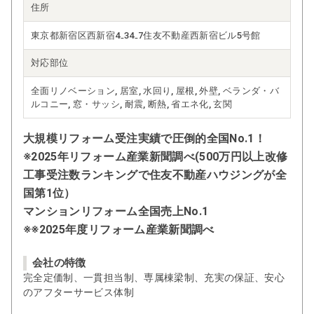
住所
東京都新宿区西新宿4₋34₋7住友不動産西新宿ビル5号館
対応部位
全面リノベーション, 居室, 水回り, 屋根, 外壁, ベランダ・バ
ルコニー, 窓・サッシ, 耐震, 断熱, 省エネ化, 玄関
大規模リフォーム受注実績で圧倒的全国No.1！
※2025年リフォーム産業新聞調べ(500万円以上改修
工事受注数ランキングで住友不動産ハウジングが全
国第1位）
マンションリフォーム全国売上No.1
※※2025年度リフォーム産業新聞調べ
会社の特徴
完全定価制、一貫担当制、専属棟梁制、充実の保証、安心
のアフターサービス体制